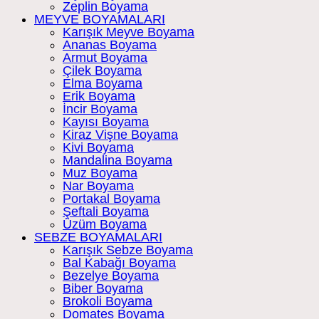
Zeplin Boyama
MEYVE BOYAMALARI
Karışık Meyve Boyama
Ananas Boyama
Armut Boyama
Çilek Boyama
Elma Boyama
Erik Boyama
İncir Boyama
Kayısı Boyama
Kiraz Vişne Boyama
Kivi Boyama
Mandalina Boyama
Muz Boyama
Nar Boyama
Portakal Boyama
Şeftali Boyama
Üzüm Boyama
SEBZE BOYAMALARI
Karışık Sebze Boyama
Bal Kabağı Boyama
Bezelye Boyama
Biber Boyama
Brokoli Boyama
Domates Boyama