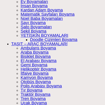
Ev Boyamaları
İnsan Boyama
Kardan Adam Boyama
Matematik Sayfaları Boyama
Noel Baba Boyamaları
Sayı Boyama
Şato Boyamaları
Şekil Boyama
YETİŞKİN BOYAMALARI
Doodle Çizimleri Boyama
TAŞIT – ARAÇ BOYAMALARI
Ambulans Boyama
Araba Boyama
Bisiklet Boyama
El Arabası Boyama
Gemi Boyama
Helikopter Boyama
İtfaiye Boyama
Kamyon Boyama
Otobüs Boyama
Polis Arabası Boyama
Tır Boyama
Traktör Boyama
Tren Boyama
Uçak Boyama