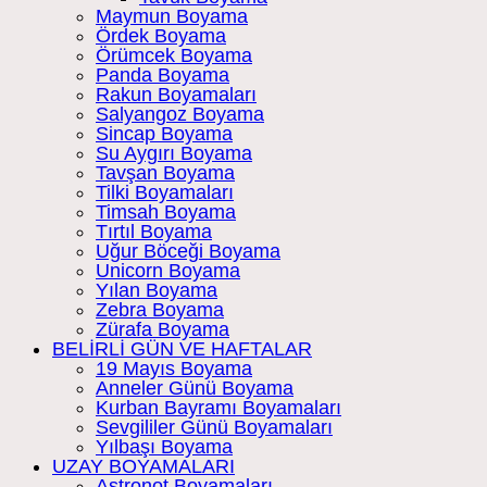
Maymun Boyama
Ördek Boyama
Örümcek Boyama
Panda Boyama
Rakun Boyamaları
Salyangoz Boyama
Sincap Boyama
Su Aygırı Boyama
Tavşan Boyama
Tilki Boyamaları
Timsah Boyama
Tırtıl Boyama
Uğur Böceği Boyama
Unicorn Boyama
Yılan Boyama
Zebra Boyama
Zürafa Boyama
BELİRLİ GÜN VE HAFTALAR
19 Mayıs Boyama
Anneler Günü Boyama
Kurban Bayramı Boyamaları
Sevgililer Günü Boyamaları
Yılbaşı Boyama
UZAY BOYAMALARI
Astronot Boyamaları