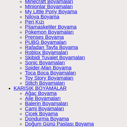
Minecraft Boyamaları
Minionlar Boyamaları
My Little Pony Boyama
Niloya Boyama
Peri Kızı
Pijamaskeliler Boyama
Pokemon Boyamaları
Prenses Boyama
PUBG Boyamaları
Rafadan Tayfa Boyama
Roblox Boyamaları
Skibidi Tuvalet Boyamaları
Sonic Boyamaları
Spider-Man Boyama
Toca Boca Boyamaları
Toy Story Boyamaları
Stitch Boyamaları
KARIŞIK BOYAMALAR
Ağaç Boyama
Aile Boyamaları
Balerin Boyamaları
Cami Boyamaları
Çiçek Boyama
Dondurma Boyama
Doğum Günü Pastası Boyama