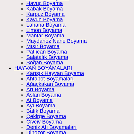
Havuç Boyama
Kabak Boyama
Karpuz Boyama
Kavun Boyama
Lahana Boyama
Limon Boyama
Mantar Boyama
Maydanoz Nane Boyama
Mısır Boyama
Patlıcan Boyama
Salatalık Boyama
Soğan Boyama
HAYVAN BOYAMALARI
Karışık Hayvan Boyama
Ahtapot Boyamaları
Ağaçkakan Boyama
Arı Boyama
Aslan Boyama
At Boyama
Ayı Boyama
Balık Boyama
Çekirge Boyama
Civciv Boyama
Deniz Atı Boyamaları
Dinozor Boyama