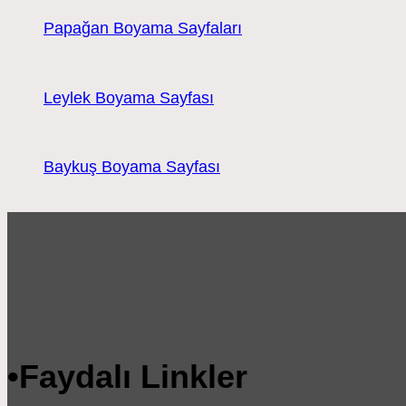
Papağan Boyama Sayfaları
Leylek Boyama Sayfası
Baykuş Boyama Sayfası
•
Faydalı Linkler