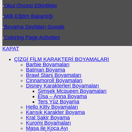
-
Okul Öncesi Etkinlikler
-
Milli Eğitim Bakanlığı
-
Boyama Sayfaları Google
-
Coloring Page Activities
KAPAT
ÇİZGİ FİLM KARAKTERİ BOYAMALARI
Barbie Boyamaları
Batman Boyama
Brawl Stars Boyamaları
Cinnamoroll Boyamaları
Disney Karakterleri Boyamaları
Şimşek Mcqueen Boyamaları
Elsa – Anna Boyama
Ters Yüz Boyama
Hello Kitty Boyamaları
Karışık Karakter Boyama
Kral Şakir Boyama
Kuromi Boyamaları
Maşa ile Koca Ayı