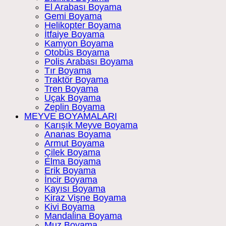
El Arabası Boyama
Gemi Boyama
Helikopter Boyama
İtfaiye Boyama
Kamyon Boyama
Otobüs Boyama
Polis Arabası Boyama
Tır Boyama
Traktör Boyama
Tren Boyama
Uçak Boyama
Zeplin Boyama
MEYVE BOYAMALARI
Karışık Meyve Boyama
Ananas Boyama
Armut Boyama
Çilek Boyama
Elma Boyama
Erik Boyama
İncir Boyama
Kayısı Boyama
Kiraz Vişne Boyama
Kivi Boyama
Mandalina Boyama
Muz Boyama