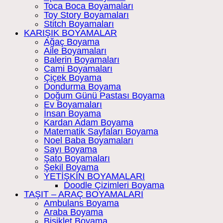
Toca Boca Boyamaları
Toy Story Boyamaları
Stitch Boyamaları
KARIŞIK BOYAMALAR
Ağaç Boyama
Aile Boyamaları
Balerin Boyamaları
Cami Boyamaları
Çiçek Boyama
Dondurma Boyama
Doğum Günü Pastası Boyama
Ev Boyamaları
İnsan Boyama
Kardan Adam Boyama
Matematik Sayfaları Boyama
Noel Baba Boyamaları
Sayı Boyama
Şato Boyamaları
Şekil Boyama
YETİŞKİN BOYAMALARI
Doodle Çizimleri Boyama
TAŞIT – ARAÇ BOYAMALARI
Ambulans Boyama
Araba Boyama
Bisiklet Boyama