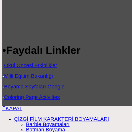
•
Faydalı Linkler
-
Okul Öncesi Etkinlikler
-
Milli Eğitim Bakanlığı
-
Boyama Sayfaları Google
-
Coloring Page Activities
KAPAT
ÇİZGİ FİLM KARAKTERİ BOYAMALARI
Barbie Boyamaları
Batman Boyama