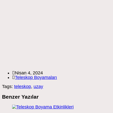
Post
Nisan 4, 2024
published:
Post
Teleskop Boyamaları
category:
Tags:
teleskop
,
uzay
Benzer Yazılar