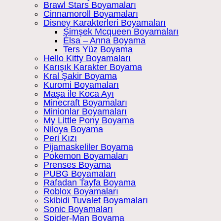
Brawl Stars Boyamaları
Cinnamoroll Boyamaları
Disney Karakterleri Boyamaları
Şimşek Mcqueen Boyamaları
Elsa – Anna Boyama
Ters Yüz Boyama
Hello Kitty Boyamaları
Karışık Karakter Boyama
Kral Şakir Boyama
Kuromi Boyamaları
Maşa ile Koca Ayı
Minecraft Boyamaları
Minionlar Boyamaları
My Little Pony Boyama
Niloya Boyama
Peri Kızı
Pijamaskeliler Boyama
Pokemon Boyamaları
Prenses Boyama
PUBG Boyamaları
Rafadan Tayfa Boyama
Roblox Boyamaları
Skibidi Tuvalet Boyamaları
Sonic Boyamaları
Spider-Man Boyama