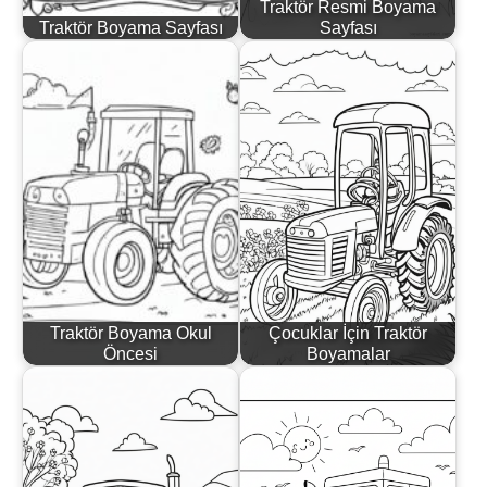
Traktör Resmi Boyama
Traktör Boyama Sayfası
Sayfası
Traktör Boyama Okul
Çocuklar İçin Traktör
Öncesi
Boyamalar