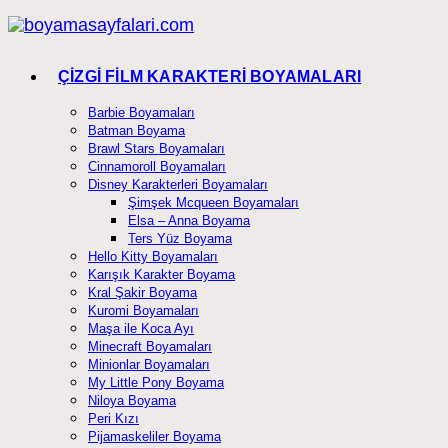
Skip
to
content
ÇİZGİ FİLM KARAKTERİ BOYAMALARI
Barbie Boyamaları
Batman Boyama
Brawl Stars Boyamaları
Cinnamoroll Boyamaları
Disney Karakterleri Boyamaları
Şimşek Mcqueen Boyamaları
Elsa – Anna Boyama
Ters Yüz Boyama
Hello Kitty Boyamaları
Karışık Karakter Boyama
Kral Şakir Boyama
Kuromi Boyamaları
Maşa ile Koca Ayı
Minecraft Boyamaları
Minionlar Boyamaları
My Little Pony Boyama
Niloya Boyama
Peri Kızı
Pijamaskeliler Boyama