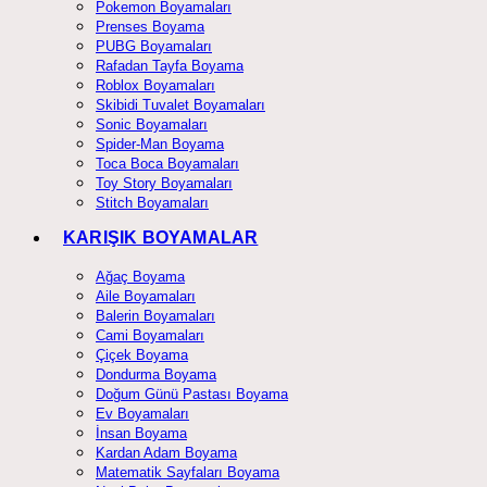
Pokemon Boyamaları
Prenses Boyama
PUBG Boyamaları
Rafadan Tayfa Boyama
Roblox Boyamaları
Skibidi Tuvalet Boyamaları
Sonic Boyamaları
Spider-Man Boyama
Toca Boca Boyamaları
Toy Story Boyamaları
Stitch Boyamaları
KARIŞIK BOYAMALAR
Ağaç Boyama
Aile Boyamaları
Balerin Boyamaları
Cami Boyamaları
Çiçek Boyama
Dondurma Boyama
Doğum Günü Pastası Boyama
Ev Boyamaları
İnsan Boyama
Kardan Adam Boyama
Matematik Sayfaları Boyama