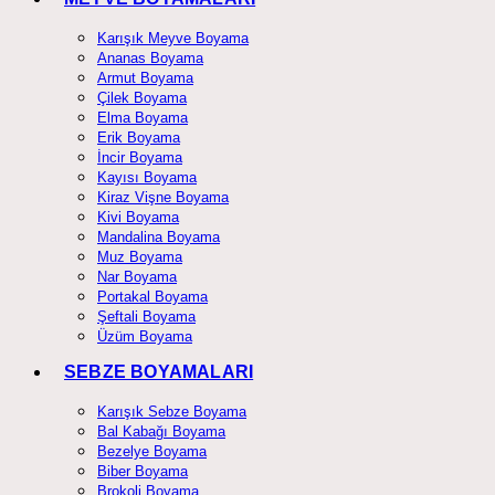
Karışık Meyve Boyama
Ananas Boyama
Armut Boyama
Çilek Boyama
Elma Boyama
Erik Boyama
İncir Boyama
Kayısı Boyama
Kiraz Vişne Boyama
Kivi Boyama
Mandalina Boyama
Muz Boyama
Nar Boyama
Portakal Boyama
Şeftali Boyama
Üzüm Boyama
SEBZE BOYAMALARI
Karışık Sebze Boyama
Bal Kabağı Boyama
Bezelye Boyama
Biber Boyama
Brokoli Boyama