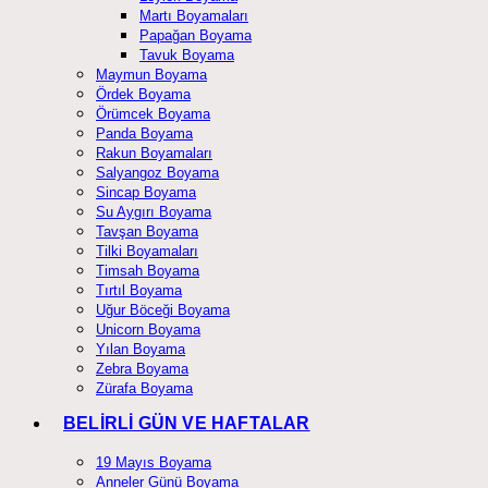
Martı Boyamaları
Papağan Boyama
Tavuk Boyama
Maymun Boyama
Ördek Boyama
Örümcek Boyama
Panda Boyama
Rakun Boyamaları
Salyangoz Boyama
Sincap Boyama
Su Aygırı Boyama
Tavşan Boyama
Tilki Boyamaları
Timsah Boyama
Tırtıl Boyama
Uğur Böceği Boyama
Unicorn Boyama
Yılan Boyama
Zebra Boyama
Zürafa Boyama
BELİRLİ GÜN VE HAFTALAR
19 Mayıs Boyama
Anneler Günü Boyama