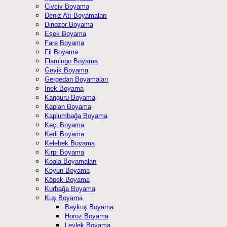
Civciv Boyama
Deniz Atı Boyamaları
Dinozor Boyama
Eşek Boyama
Fare Boyama
Fil Boyama
Flamingo Boyama
Geyik Boyama
Gergedan Boyamaları
İnek Boyama
Kanguru Boyama
Kaplan Boyama
Kaplumbağa Boyama
Keçi Boyama
Kedi Boyama
Kelebek Boyama
Kirpi Boyama
Koala Boyamaları
Koyun Boyama
Köpek Boyama
Kurbağa Boyama
Kuş Boyama
Baykuş Boyama
Horoz Boyama
Leylek Boyama