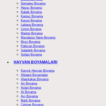
Domates Boyama
Havuç Boyama
Kabak Boyama
Karpuz Boyama
Kavun Boyama
Lahana Boyama
Limon Boyama
Mantar Boyama
Maydanoz Nane Boyama
Mısır Boyama
Patlıcan Boyama
Salatalık Boyama
Soğan Boyama
HAYVAN BOYAMALARI
Karışık Hayvan Boyama
Ahtapot Boyamaları
Ağaçkakan Boyama
Arı Boyama
Aslan Boyama
At Boyama
Ayı Boyama
Balık Boyama
Çekirge Boyama