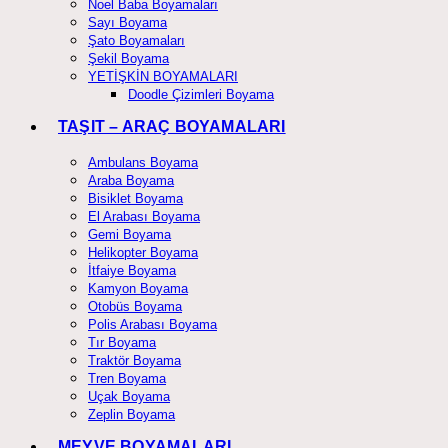
Noel Baba Boyamaları
Sayı Boyama
Şato Boyamaları
Şekil Boyama
YETİŞKİN BOYAMALARI
Doodle Çizimleri Boyama
TAŞIT – ARAÇ BOYAMALARI
Ambulans Boyama
Araba Boyama
Bisiklet Boyama
El Arabası Boyama
Gemi Boyama
Helikopter Boyama
İtfaiye Boyama
Kamyon Boyama
Otobüs Boyama
Polis Arabası Boyama
Tır Boyama
Traktör Boyama
Tren Boyama
Uçak Boyama
Zeplin Boyama
MEYVE BOYAMALARI