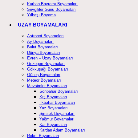
Kurban Bayramı Boyamaları
Sevgililer Günü Boyamaları
Yılbaşı Boyama
UZAY BOYAMALARI
Astronot Boyamaları
Ay Boyamaları
Bulut Boyamaları
Dünya Boyamaları
Evren – Uzay Boyamaları
Gezegen Boyamaları
Gökkuşağı Boyamaları
Güneş Boyamaları
Meteor Boyamaları
Mevsimler Boyamaları
Sonbahar Boyamaları
Kış Boyamaları
İlkbahar Boyamaları
Yaz Boyamaları
Şimşek Boyamaları
Yağmur Boyamaları
Kar Boyamaları
Kardan Adam Boyamaları
Roket Boyamaları