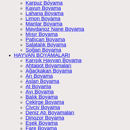
Karpuz Boyama
Kavun Boyama
Lahana Boyama
Limon Boyama
Mantar Boyama
Maydanoz Nane Boyama
Mısır Boyama
Patlıcan Boyama
Salatalık Boyama
Soğan Boyama
HAYVAN BOYAMALARI
Karışık Hayvan Boyama
Ahtapot Boyamaları
Ağaçkakan Boyama
Arı Boyama
Aslan Boyama
At Boyama
Ayı Boyama
Balık Boyama
Çekirge Boyama
Civciv Boyama
Deniz Atı Boyamaları
Dinozor Boyama
Eşek Boyama
Fare Boyama