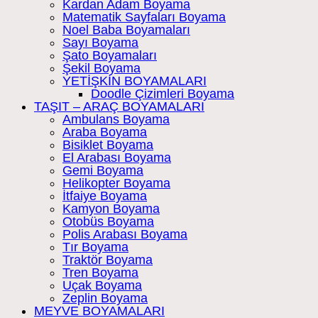
Kardan Adam Boyama
Matematik Sayfaları Boyama
Noel Baba Boyamaları
Sayı Boyama
Şato Boyamaları
Şekil Boyama
YETİŞKİN BOYAMALARI
Doodle Çizimleri Boyama
TAŞIT – ARAÇ BOYAMALARI
Ambulans Boyama
Araba Boyama
Bisiklet Boyama
El Arabası Boyama
Gemi Boyama
Helikopter Boyama
İtfaiye Boyama
Kamyon Boyama
Otobüs Boyama
Polis Arabası Boyama
Tır Boyama
Traktör Boyama
Tren Boyama
Uçak Boyama
Zeplin Boyama
MEYVE BOYAMALARI