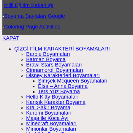
-
Milli Eğitim Bakanlığı
-
Boyama Sayfaları Google
-
Coloring Page Activities
KAPAT
ÇİZGİ FİLM KARAKTERİ BOYAMALARI
Barbie Boyamaları
Batman Boyama
Brawl Stars Boyamaları
Cinnamoroll Boyamaları
Disney Karakterleri Boyamaları
Şimşek Mcqueen Boyamaları
Elsa – Anna Boyama
Ters Yüz Boyama
Hello Kitty Boyamaları
Karışık Karakter Boyama
Kral Şakir Boyama
Kuromi Boyamaları
Maşa ile Koca Ayı
Minecraft Boyamaları
Minionlar Boyamaları