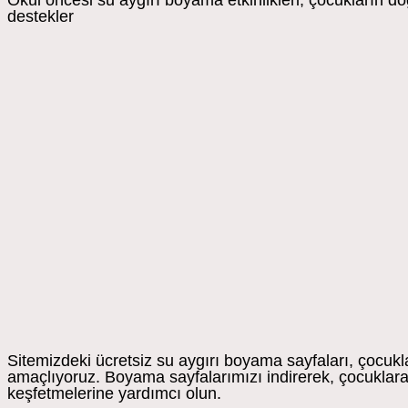
Okul öncesi su aygırı boyama etkinlikleri, çocukların doğ
destekler
Sitemizdeki ücretsiz su aygırı boyama sayfaları, çocukl
amaçlıyoruz. Boyama sayfalarımızı indirerek, çocuklara e
keşfetmelerine yardımcı olun.