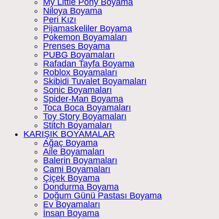
My Little Pony Boyama
Niloya Boyama
Peri Kızı
Pijamaskeliler Boyama
Pokemon Boyamaları
Prenses Boyama
PUBG Boyamaları
Rafadan Tayfa Boyama
Roblox Boyamaları
Skibidi Tuvalet Boyamaları
Sonic Boyamaları
Spider-Man Boyama
Toca Boca Boyamaları
Toy Story Boyamaları
Stitch Boyamaları
KARIŞIK BOYAMALAR
Ağaç Boyama
Aile Boyamaları
Balerin Boyamaları
Cami Boyamaları
Çiçek Boyama
Dondurma Boyama
Doğum Günü Pastası Boyama
Ev Boyamaları
İnsan Boyama