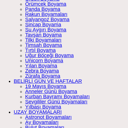
Örümcek Boyama
Panda Boyama
Rakun Boyamaları
Salyangoz Boyama
Sincap Boyama
Su Aygırı Boyama
Tavşan Boyama
Tilki Boyamaları
Timsah Boyama
Tırtıl Boyama
Uğur Böceği Boyama
Unicorn Boyama
Yılan Boyama
Zebra Boyama
Zürafa Boyama
BELİRLİ GÜN VE HAFTALAR
19 Mayıs Boyama
Anneler Günü Boyama
Kurban Bayramı Boyamaları
Sevgililer Günü Boyamaları
Yılbaşı Boyama
UZAY BOYAMALARI
Astronot Boyamaları
Ay Boyamaları
Bulut Boyamaları