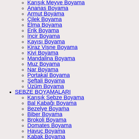
Karışık Meyve Boyama
Ananas Boyama
Armut Boyama
Çilek Boyama
Elma Boyama
Erik Boyama
İncir Boyama
Kayısı Boyama
Kiraz Vişne Boyama
Kivi Boyama
Mandalina Boyama
Muz Boyama
Nar Boyama
Portakal Boyama
Şeftali Boyama
Üzüm Boyama
SEBZE BOYAMALARI
Karışık Sebze Boyama
Bal Kabağı Boyama
Bezelye Boyama
Biber Boyama
Brokoli Boyama
Domates Boyama
Havuç Boyama
Kabak Boyama