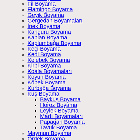
Fil Boyama
Flamingo Boyama
Geyik Boyama
Gergedan Boyamaları
İnek Boyama
Kanguru Boyama
Kaplan Boyama
Kaplumbağa Boyama
Keçi Boyama
Kedi Boyama
Kelebek Boyama
Kirpi Boyama
Koala Boyamaları
Koyun Boyama
Köpek Boyama
Kurbağa Boyama
Kuş Boyama
Baykuş Boyama
Horoz Boyama
Leylek Boyama
Martı Boyamaları
Papağan Boyama
Tavuk Boyama
Maymun Boyama
Ördek Boyama