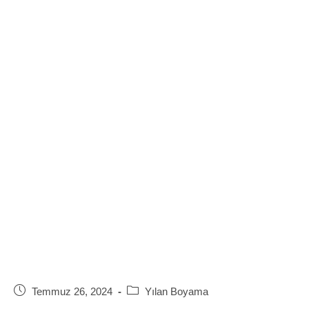
Post
Post
Temmuz 26, 2024
Yılan Boyama
published:
category: