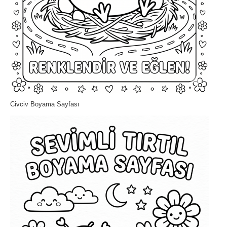
Civciv Boyama Sayfası