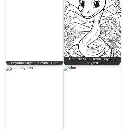
Ücretsiz Yılan Resmi Boyama
Boyama Sayfası: Sevimli Yılan
Sayfası