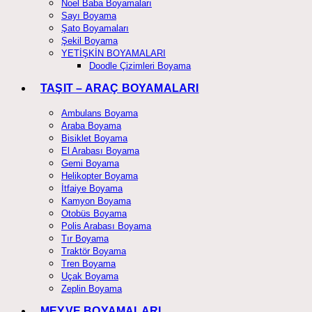
Noel Baba Boyamaları
Sayı Boyama
Şato Boyamaları
Şekil Boyama
YETİŞKİN BOYAMALARI
Doodle Çizimleri Boyama
TAŞIT – ARAÇ BOYAMALARI
Ambulans Boyama
Araba Boyama
Bisiklet Boyama
El Arabası Boyama
Gemi Boyama
Helikopter Boyama
İtfaiye Boyama
Kamyon Boyama
Otobüs Boyama
Polis Arabası Boyama
Tır Boyama
Traktör Boyama
Tren Boyama
Uçak Boyama
Zeplin Boyama
MEYVE BOYAMALARI