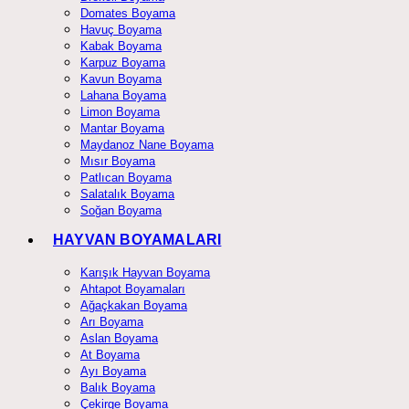
Domates Boyama
Havuç Boyama
Kabak Boyama
Karpuz Boyama
Kavun Boyama
Lahana Boyama
Limon Boyama
Mantar Boyama
Maydanoz Nane Boyama
Mısır Boyama
Patlıcan Boyama
Salatalık Boyama
Soğan Boyama
HAYVAN BOYAMALARI
Karışık Hayvan Boyama
Ahtapot Boyamaları
Ağaçkakan Boyama
Arı Boyama
Aslan Boyama
At Boyama
Ayı Boyama
Balık Boyama
Çekirge Boyama