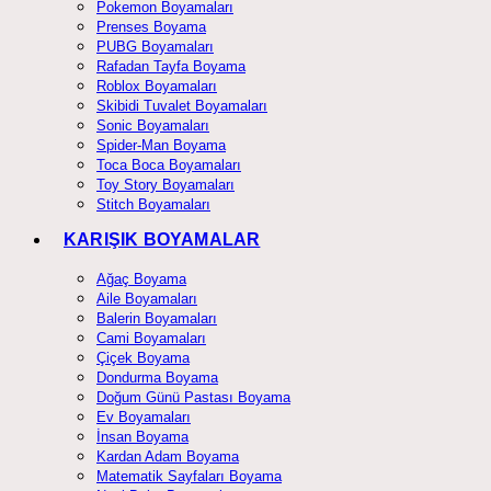
Pokemon Boyamaları
Prenses Boyama
PUBG Boyamaları
Rafadan Tayfa Boyama
Roblox Boyamaları
Skibidi Tuvalet Boyamaları
Sonic Boyamaları
Spider-Man Boyama
Toca Boca Boyamaları
Toy Story Boyamaları
Stitch Boyamaları
KARIŞIK BOYAMALAR
Ağaç Boyama
Aile Boyamaları
Balerin Boyamaları
Cami Boyamaları
Çiçek Boyama
Dondurma Boyama
Doğum Günü Pastası Boyama
Ev Boyamaları
İnsan Boyama
Kardan Adam Boyama
Matematik Sayfaları Boyama