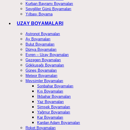
Kurban Bayramı Boyamaları
Sevgililer Günü Boyamaları
Yılbaşı Boyama
UZAY BOYAMALARI
Astronot Boyamaları
Ay Boyamaları
Bulut Boyamaları
Dünya Boyamaları
Evren – Uzay Boyamaları
Gezegen Boyamaları
Gökkuşağı Boyamaları
Güneş Boyamaları
Meteor Boyamaları
Mevsimler Boyamaları
Sonbahar Boyamaları
Kış Boyamaları
İlkbahar Boyamaları
Yaz Boyamaları
Şimşek Boyamaları
Yağmur Boyamaları
Kar Boyamaları
Kardan Adam Boyamaları
Roket Boyamaları