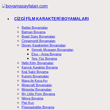
Skip
to
content
ÇİZGİ FİLM KARAKTERİ BOYAMALARI
Barbie Boyamaları
Batman Boyama
Brawl Stars Boyamaları
Cinnamoroll Boyamaları
Disney Karakterleri Boyamaları
Şimşek Mcqueen Boyamaları
Elsa – Anna Boyama
Ters Yüz Boyama
Hello Kitty Boyamaları
Karışık Karakter Boyama
Kral Şakir Boyama
Kuromi Boyamaları
Maşa ile Koca Ayı
Minecraft Boyamaları
Minionlar Boyamaları
My Little Pony Boyama
Niloya Boyama
Peri Kızı
Pijamaskeliler Boyama