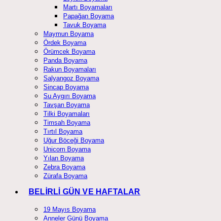
Martı Boyamaları
Papağan Boyama
Tavuk Boyama
Maymun Boyama
Ördek Boyama
Örümcek Boyama
Panda Boyama
Rakun Boyamaları
Salyangoz Boyama
Sincap Boyama
Su Aygırı Boyama
Tavşan Boyama
Tilki Boyamaları
Timsah Boyama
Tırtıl Boyama
Uğur Böceği Boyama
Unicorn Boyama
Yılan Boyama
Zebra Boyama
Zürafa Boyama
BELİRLİ GÜN VE HAFTALAR
19 Mayıs Boyama
Anneler Günü Boyama