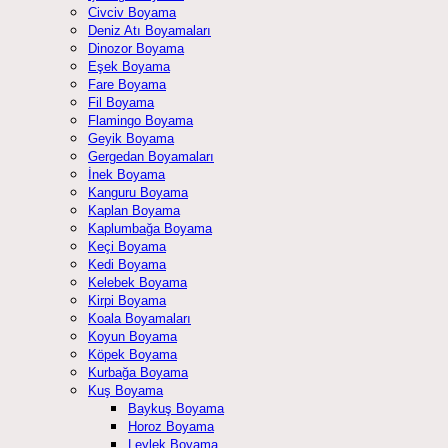
Civciv Boyama
Deniz Atı Boyamaları
Dinozor Boyama
Eşek Boyama
Fare Boyama
Fil Boyama
Flamingo Boyama
Geyik Boyama
Gergedan Boyamaları
İnek Boyama
Kanguru Boyama
Kaplan Boyama
Kaplumbağa Boyama
Keçi Boyama
Kedi Boyama
Kelebek Boyama
Kirpi Boyama
Koala Boyamaları
Koyun Boyama
Köpek Boyama
Kurbağa Boyama
Kuş Boyama
Baykuş Boyama
Horoz Boyama
Leylek Boyama