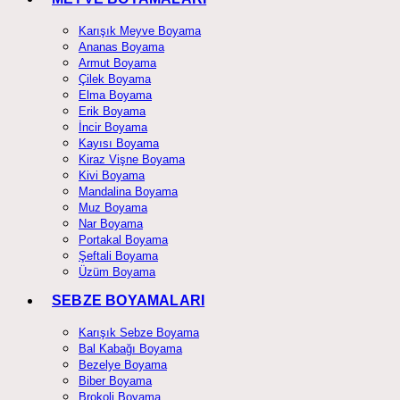
Karışık Meyve Boyama
Ananas Boyama
Armut Boyama
Çilek Boyama
Elma Boyama
Erik Boyama
İncir Boyama
Kayısı Boyama
Kiraz Vişne Boyama
Kivi Boyama
Mandalina Boyama
Muz Boyama
Nar Boyama
Portakal Boyama
Şeftali Boyama
Üzüm Boyama
SEBZE BOYAMALARI
Karışık Sebze Boyama
Bal Kabağı Boyama
Bezelye Boyama
Biber Boyama
Brokoli Boyama