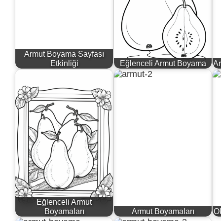
Armut Boyama Sayfası
Etkinliği
Eğlenceli Armut Boyama
A
Eğlenceli Armut
Boyamaları
Armut Boyamaları
O