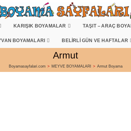
KARIŞIK BOYAMALAR
TAŞIT – ARAÇ BOY
YVAN BOYAMALARI
BELİRLİ GÜN VE HAFTALAR
Armut
Boyamasayfalari.com
>
MEYVE BOYAMALARI
>
Armut Boyama