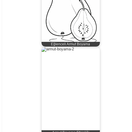
Eğlenceli Armut Boyama