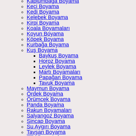
Kaplumbağa Boyama
Keçi Boyama
Kedi Boyama
Kelebek Boyama
Kirpi Boyama
Koala Boyamaları
Koyun Boyama
Köpek Boyama
Kurbağa Boyama
Kuş Boyama
Baykuş Boyama
Horoz Boyama
Leylek Boyama
Martı Boyamaları
Papağan Boyama
Tavuk Boyama
Maymun Boyama
Ördek Boyama
Örümcek Boyama
Panda Boyama
Rakun Boyamaları
Salyangoz Boyama
Sincap Boyama
Su Aygırı Boyama
Tavşan Boyama