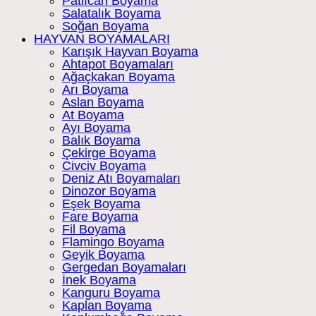
Patlıcan Boyama
Salatalık Boyama
Soğan Boyama
HAYVAN BOYAMALARI
Karışık Hayvan Boyama
Ahtapot Boyamaları
Ağaçkakan Boyama
Arı Boyama
Aslan Boyama
At Boyama
Ayı Boyama
Balık Boyama
Çekirge Boyama
Civciv Boyama
Deniz Atı Boyamaları
Dinozor Boyama
Eşek Boyama
Fare Boyama
Fil Boyama
Flamingo Boyama
Geyik Boyama
Gergedan Boyamaları
İnek Boyama
Kanguru Boyama
Kaplan Boyama