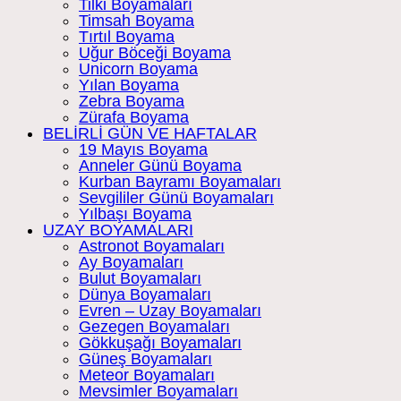
Tilki Boyamaları
Timsah Boyama
Tırtıl Boyama
Uğur Böceği Boyama
Unicorn Boyama
Yılan Boyama
Zebra Boyama
Zürafa Boyama
BELİRLİ GÜN VE HAFTALAR
19 Mayıs Boyama
Anneler Günü Boyama
Kurban Bayramı Boyamaları
Sevgililer Günü Boyamaları
Yılbaşı Boyama
UZAY BOYAMALARI
Astronot Boyamaları
Ay Boyamaları
Bulut Boyamaları
Dünya Boyamaları
Evren – Uzay Boyamaları
Gezegen Boyamaları
Gökkuşağı Boyamaları
Güneş Boyamaları
Meteor Boyamaları
Mevsimler Boyamaları