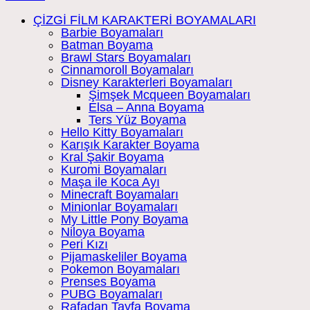
ÇİZGİ FİLM KARAKTERİ BOYAMALARI
Barbie Boyamaları
Batman Boyama
Brawl Stars Boyamaları
Cinnamoroll Boyamaları
Disney Karakterleri Boyamaları
Şimşek Mcqueen Boyamaları
Elsa – Anna Boyama
Ters Yüz Boyama
Hello Kitty Boyamaları
Karışık Karakter Boyama
Kral Şakir Boyama
Kuromi Boyamaları
Maşa ile Koca Ayı
Minecraft Boyamaları
Minionlar Boyamaları
My Little Pony Boyama
Niloya Boyama
Peri Kızı
Pijamaskeliler Boyama
Pokemon Boyamaları
Prenses Boyama
PUBG Boyamaları
Rafadan Tayfa Boyama