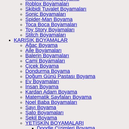
Roblox Boyamaları
Skibidi Tuvalet Boyamaları
Sonic Boyamaları
Spider-Man Boyama
Toca Boca Boyamaları
Toy Story Boyamaları
Stitch Boyamaları
KARIŞIK BOYAMALAR
Ağaç Boyama
Aile Boyamaları
Balerin Boyamaları
Cami Boyamaları
Çiçek Boyama
Dondurma Boyama
Doğum Günü Pastası Boyama
Ev Boyamaları
İnsan Boyama
Kardan Adam Boyama
Matematik Sayfaları Boyama
Noel Baba Boyamaları
Sayı Boyama
Şato Boyamaları
Şekil Boyama
YETİŞKİN BOYAMALARI
Doodle Çizimleri Boyama