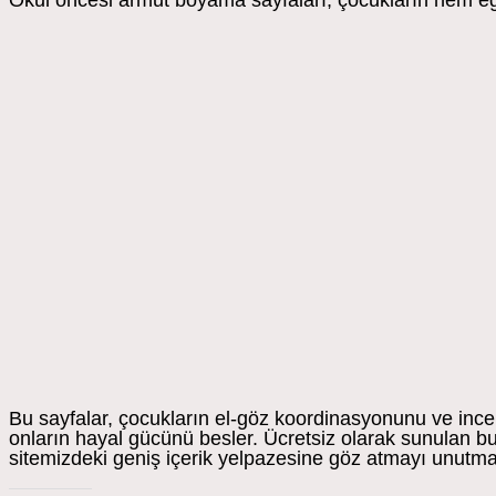
Okul öncesi armut boyama sayfaları, çocukların hem eğle
Bu sayfalar, çocukların el-göz koordinasyonunu ve ince m
onların hayal gücünü besler. Ücretsiz olarak sunulan bu 
sitemizdeki geniş içerik yelpazesine göz atmayı unutma