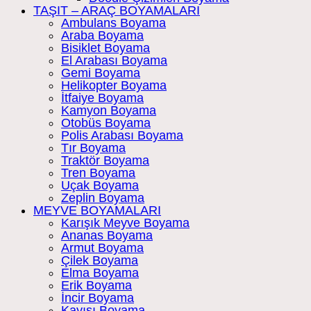
TAŞIT – ARAÇ BOYAMALARI
Ambulans Boyama
Araba Boyama
Bisiklet Boyama
El Arabası Boyama
Gemi Boyama
Helikopter Boyama
İtfaiye Boyama
Kamyon Boyama
Otobüs Boyama
Polis Arabası Boyama
Tır Boyama
Traktör Boyama
Tren Boyama
Uçak Boyama
Zeplin Boyama
MEYVE BOYAMALARI
Karışık Meyve Boyama
Ananas Boyama
Armut Boyama
Çilek Boyama
Elma Boyama
Erik Boyama
İncir Boyama
Kayısı Boyama