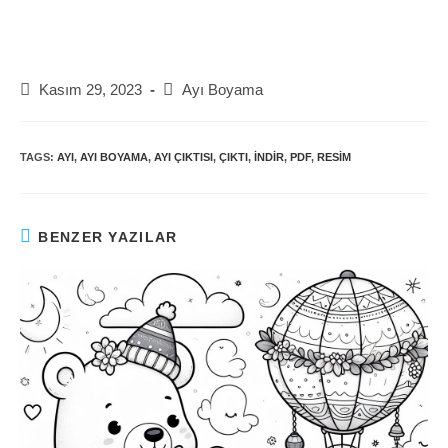
Post
Post
Kasım 29, 2023
Ayı Boyama
published:
category:
TAGS:
AYI
,
AYI BOYAMA
,
AYI ÇIKTISI
,
ÇIKTI
,
INDIR
,
PDF
,
RESIM
BENZER YAZILAR