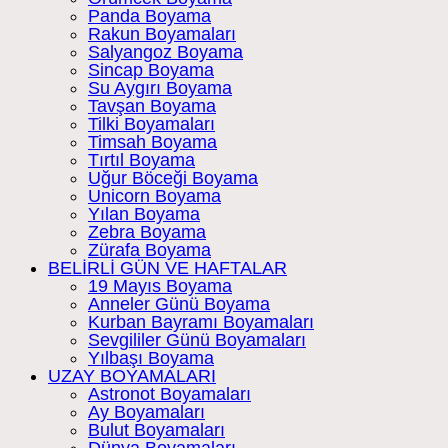
Panda Boyama
Rakun Boyamaları
Salyangoz Boyama
Sincap Boyama
Su Aygırı Boyama
Tavşan Boyama
Tilki Boyamaları
Timsah Boyama
Tırtıl Boyama
Uğur Böceği Boyama
Unicorn Boyama
Yılan Boyama
Zebra Boyama
Zürafa Boyama
BELİRLİ GÜN VE HAFTALAR
19 Mayıs Boyama
Anneler Günü Boyama
Kurban Bayramı Boyamaları
Sevgililer Günü Boyamaları
Yılbaşı Boyama
UZAY BOYAMALARI
Astronot Boyamaları
Ay Boyamaları
Bulut Boyamaları