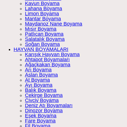
Kavun Boyama
Lahana Boyama
Limon Boyama
Mantar Boyama
Maydanoz Nane Boyama
Mısır Boyama
Patlıcan Boyama
Salatalık Boyama
Soğan Boyama
HAYVAN BOYAMALARI
Karışık Hayvan Boyama
Ahtapot Boyamaları
Ağaçkakan Boyama
Arı Boyama
Aslan Boyama
At Boyama
Ayı Boyama
Balık Boyama
Çekirge Boyama
Civciv Boyama
Deniz Atı Boyamaları
Dinozor Boyama
Eşek Boyama
Fare Boyama
Fil Boyama