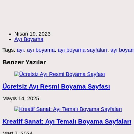
Post
Nisan 19, 2023
published:
Post
Ayı Boyama
category:
Tags:
ayı
,
ayı boyama
,
ayı boyama sayfaları
,
ayı boyam
Benzer Yazılar
Ücretsiz Ayı Resmi Boyama Sayfası
Mayıs 14, 2025
Kreatif Sanat: Ayı Temalı Boyama Sayfaları
Mart 7, 2024