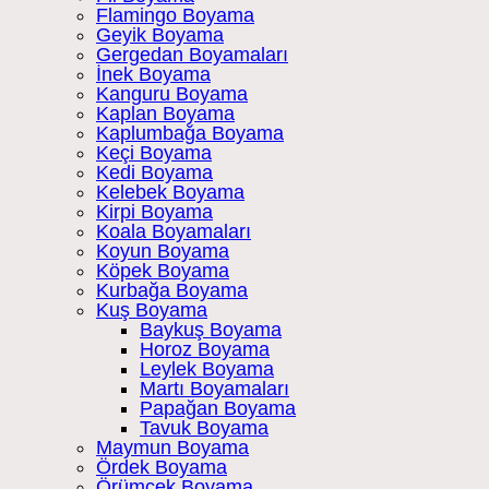
Flamingo Boyama
Geyik Boyama
Gergedan Boyamaları
İnek Boyama
Kanguru Boyama
Kaplan Boyama
Kaplumbağa Boyama
Keçi Boyama
Kedi Boyama
Kelebek Boyama
Kirpi Boyama
Koala Boyamaları
Koyun Boyama
Köpek Boyama
Kurbağa Boyama
Kuş Boyama
Baykuş Boyama
Horoz Boyama
Leylek Boyama
Martı Boyamaları
Papağan Boyama
Tavuk Boyama
Maymun Boyama
Ördek Boyama
Örümcek Boyama