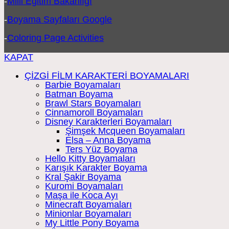
-
Milli Eğitim Bakanlığı
-
Boyama Sayfaları Google
-
Coloring Page Activities
KAPAT
ÇİZGİ FİLM KARAKTERİ BOYAMALARI
Barbie Boyamaları
Batman Boyama
Brawl Stars Boyamaları
Cinnamoroll Boyamaları
Disney Karakterleri Boyamaları
Şimşek Mcqueen Boyamaları
Elsa – Anna Boyama
Ters Yüz Boyama
Hello Kitty Boyamaları
Karışık Karakter Boyama
Kral Şakir Boyama
Kuromi Boyamaları
Maşa ile Koca Ayı
Minecraft Boyamaları
Minionlar Boyamaları
My Little Pony Boyama