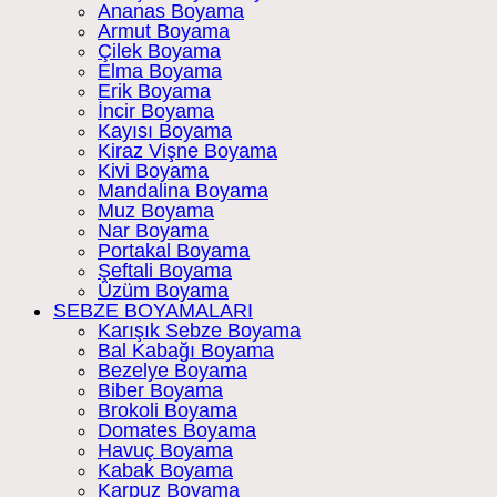
Ananas Boyama
Armut Boyama
Çilek Boyama
Elma Boyama
Erik Boyama
İncir Boyama
Kayısı Boyama
Kiraz Vişne Boyama
Kivi Boyama
Mandalina Boyama
Muz Boyama
Nar Boyama
Portakal Boyama
Şeftali Boyama
Üzüm Boyama
SEBZE BOYAMALARI
Karışık Sebze Boyama
Bal Kabağı Boyama
Bezelye Boyama
Biber Boyama
Brokoli Boyama
Domates Boyama
Havuç Boyama
Kabak Boyama
Karpuz Boyama