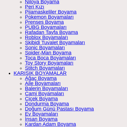
Niloya Boyama
Peri Kızı
Pijamaskeliler Boyama
Pokemon Boyamaları
Prenses Boyama
PUBG Boyamaları
Rafadan Tayfa Boyama
Roblox Boyamaları
Skibidi Tuvalet Boyamaları
Sonic Boyamaları
Spider-Man Boyama
Toca Boca Boyamaları
Toy Story Boyamaları
Stitch Boyamaları
KARIŞIK BOYAMALAR
Ağaç Boyama
Aile Boyamaları
Balerin Boyamaları
Cami Boyamaları
Çiçek Boyama
Dondurma Boyama
Doğum Günü Pastası Boyama
Ev Boyamaları
İnsan Boyama
Kardan Adam Boyama