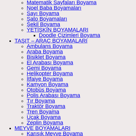
Matematik Sayfaları Boyama
Noel Baba Boyamaları
Sayı Boyama
Şato Boyamaları
Şekil Boyama
YETİŞKİN BOYAMALARI
Doodle Çizimleri Boyama
TAŞIT – ARAÇ BOYAMALARI
Ambulans Boyama
Araba Boyama
Bisiklet Boyama
El Arabası Boyama
Gemi Boyama
Helikopter Boyama
İtfaiye Boyama
Kamyon Boyama
Otobüs Boyama
Polis Arabası Boyama
Tır Boyama
Traktör Boyama
Tren Boyama
Uçak Boyama
Zeplin Boyama
MEYVE BOYAMALARI
Karışık Meyve Boyama