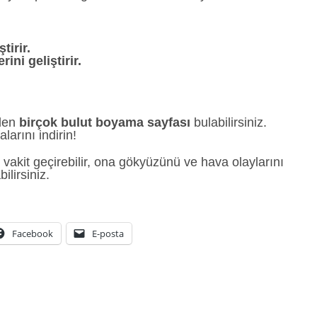
tirir.
ni geliştirir.
eden
birçok bulut boyama sayfası
bulabilirsiniz.
arını indirin!
 vakit geçirebilir, ona gökyüzünü ve hava olaylarını
ilirsiniz.
Facebook
E-posta