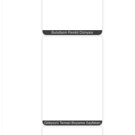
Bulutların Renkli Dünyası
Gökyüzü Temalı Boyama Sayfaları