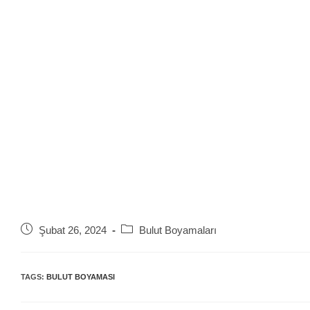
Post
Post
Şubat 26, 2024
Bulut Boyamaları
published:
category:
TAGS:
BULUT BOYAMASI