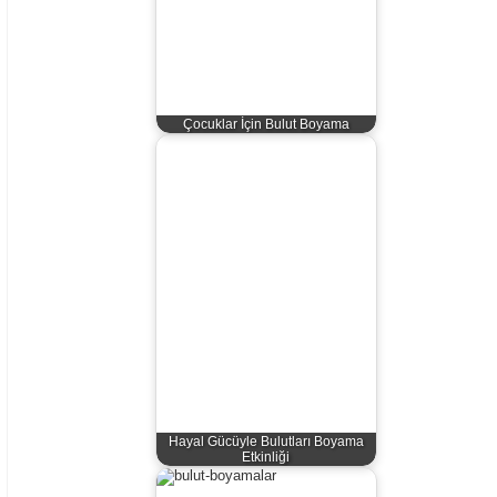
Çocuklar İçin Bulut Boyama
Hayal Gücüyle Bulutları Boyama
Etkinliği