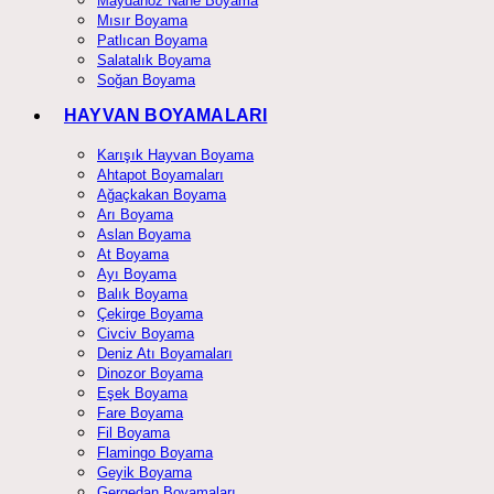
Maydanoz Nane Boyama
Mısır Boyama
Patlıcan Boyama
Salatalık Boyama
Soğan Boyama
HAYVAN BOYAMALARI
Karışık Hayvan Boyama
Ahtapot Boyamaları
Ağaçkakan Boyama
Arı Boyama
Aslan Boyama
At Boyama
Ayı Boyama
Balık Boyama
Çekirge Boyama
Civciv Boyama
Deniz Atı Boyamaları
Dinozor Boyama
Eşek Boyama
Fare Boyama
Fil Boyama
Flamingo Boyama
Geyik Boyama
Gergedan Boyamaları