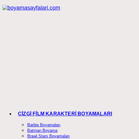
Skip
to
content
ÇİZGİ FİLM KARAKTERİ BOYAMALARI
Barbie Boyamaları
Batman Boyama
Brawl Stars Boyamaları