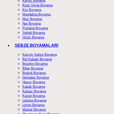
Kayısı Boyama
Kiraz Vişne Boyama
Kivi Boyama
Mandalina Boyama
Muz Boyama
Nar Boyama
Portakal Boyama
Şeftali Boyama
Üzüm Boyama
SEBZE BOYAMALARI
Karışık Sebze Boyama
Bal Kabağı Boyama
Bezelye Boyama
Biber Boyama
Brokoli Boyama
Domates Boyama
Havuç Boyama
Kabak Boyama
Karpuz Boyama
Kavun Boyama
Lahana Boyama
Limon Boyama
Mantar Boyama