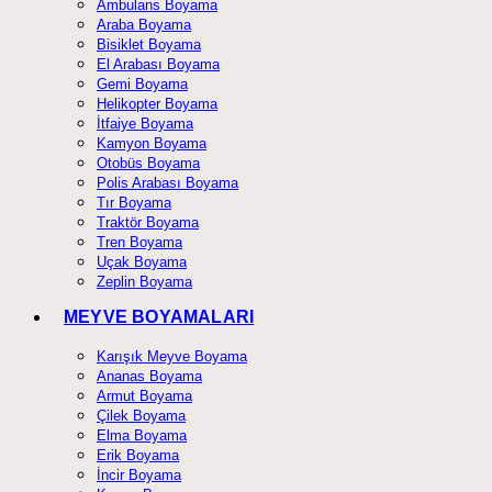
Ambulans Boyama
Araba Boyama
Bisiklet Boyama
El Arabası Boyama
Gemi Boyama
Helikopter Boyama
İtfaiye Boyama
Kamyon Boyama
Otobüs Boyama
Polis Arabası Boyama
Tır Boyama
Traktör Boyama
Tren Boyama
Uçak Boyama
Zeplin Boyama
MEYVE BOYAMALARI
Karışık Meyve Boyama
Ananas Boyama
Armut Boyama
Çilek Boyama
Elma Boyama
Erik Boyama
İncir Boyama