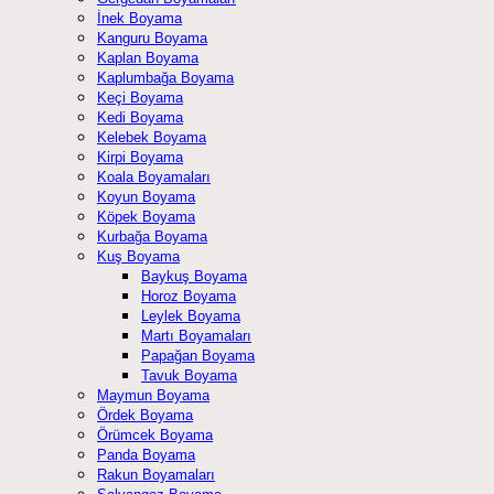
İnek Boyama
Kanguru Boyama
Kaplan Boyama
Kaplumbağa Boyama
Keçi Boyama
Kedi Boyama
Kelebek Boyama
Kirpi Boyama
Koala Boyamaları
Koyun Boyama
Köpek Boyama
Kurbağa Boyama
Kuş Boyama
Baykuş Boyama
Horoz Boyama
Leylek Boyama
Martı Boyamaları
Papağan Boyama
Tavuk Boyama
Maymun Boyama
Ördek Boyama
Örümcek Boyama
Panda Boyama
Rakun Boyamaları