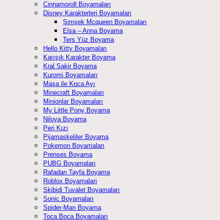
Cinnamoroll Boyamaları
Disney Karakterleri Boyamaları
Şimşek Mcqueen Boyamaları
Elsa – Anna Boyama
Ters Yüz Boyama
Hello Kitty Boyamaları
Karışık Karakter Boyama
Kral Şakir Boyama
Kuromi Boyamaları
Maşa ile Koca Ayı
Minecraft Boyamaları
Minionlar Boyamaları
My Little Pony Boyama
Niloya Boyama
Peri Kızı
Pijamaskeliler Boyama
Pokemon Boyamaları
Prenses Boyama
PUBG Boyamaları
Rafadan Tayfa Boyama
Roblox Boyamaları
Skibidi Tuvalet Boyamaları
Sonic Boyamaları
Spider-Man Boyama
Toca Boca Boyamaları