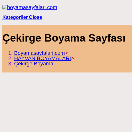
Skip
to
content
Kategoriler
Close
Çekirge Boyama Sayfası
Boyamasayfalari.com
>
HAYVAN BOYAMALARI
>
Çekirge Boyama