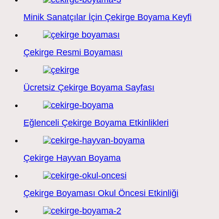
Minik Sanatçılar İçin Çekirge Boyama Keyfi
Çekirge Resmi Boyaması
Ücretsiz Çekirge Boyama Sayfası
Eğlenceli Çekirge Boyama Etkinlikleri
Çekirge Hayvan Boyama
Çekirge Boyaması Okul Öncesi Etkinliği