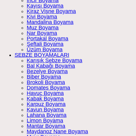
İncir Boyama
Kayısı Boyama
Kiraz Vişne Boyama
Kivi Boyama
Mandalina Boyama
Muz Boyama
Nar Boyama
Portakal Boyama
Şeftali Boyama
Üzüm Boyama
SEBZE BOYAMALARI
Karışık Sebze Boyama
Bal Kabağı Boyama
Bezelye Boyama
Biber Boyama
Brokoli Boyama
Domates Boyama
Havuç Boyama
Kabak Boyama
Karpuz Boyama
Kavun Boyama
Lahana Boyama
Limon Boyama
Mantar Boyama
Maydanoz Nane Boyama