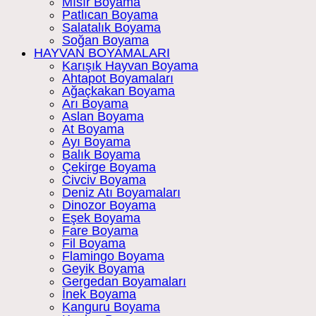
Mısır Boyama
Patlıcan Boyama
Salatalık Boyama
Soğan Boyama
HAYVAN BOYAMALARI
Karışık Hayvan Boyama
Ahtapot Boyamaları
Ağaçkakan Boyama
Arı Boyama
Aslan Boyama
At Boyama
Ayı Boyama
Balık Boyama
Çekirge Boyama
Civciv Boyama
Deniz Atı Boyamaları
Dinozor Boyama
Eşek Boyama
Fare Boyama
Fil Boyama
Flamingo Boyama
Geyik Boyama
Gergedan Boyamaları
İnek Boyama
Kanguru Boyama