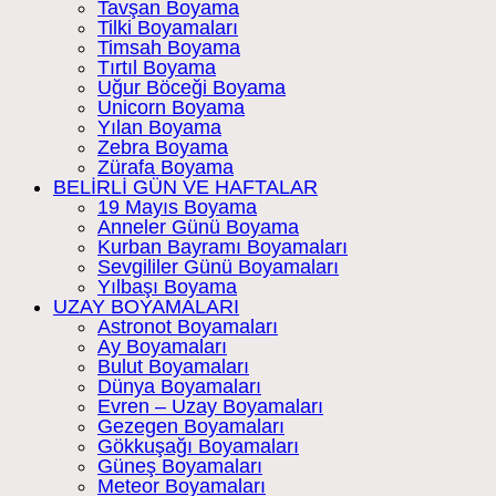
Tavşan Boyama
Tilki Boyamaları
Timsah Boyama
Tırtıl Boyama
Uğur Böceği Boyama
Unicorn Boyama
Yılan Boyama
Zebra Boyama
Zürafa Boyama
BELİRLİ GÜN VE HAFTALAR
19 Mayıs Boyama
Anneler Günü Boyama
Kurban Bayramı Boyamaları
Sevgililer Günü Boyamaları
Yılbaşı Boyama
UZAY BOYAMALARI
Astronot Boyamaları
Ay Boyamaları
Bulut Boyamaları
Dünya Boyamaları
Evren – Uzay Boyamaları
Gezegen Boyamaları
Gökkuşağı Boyamaları
Güneş Boyamaları
Meteor Boyamaları