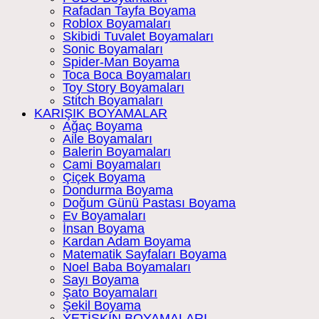
Rafadan Tayfa Boyama
Roblox Boyamaları
Skibidi Tuvalet Boyamaları
Sonic Boyamaları
Spider-Man Boyama
Toca Boca Boyamaları
Toy Story Boyamaları
Stitch Boyamaları
KARIŞIK BOYAMALAR
Ağaç Boyama
Aile Boyamaları
Balerin Boyamaları
Cami Boyamaları
Çiçek Boyama
Dondurma Boyama
Doğum Günü Pastası Boyama
Ev Boyamaları
İnsan Boyama
Kardan Adam Boyama
Matematik Sayfaları Boyama
Noel Baba Boyamaları
Sayı Boyama
Şato Boyamaları
Şekil Boyama
YETİŞKİN BOYAMALARI