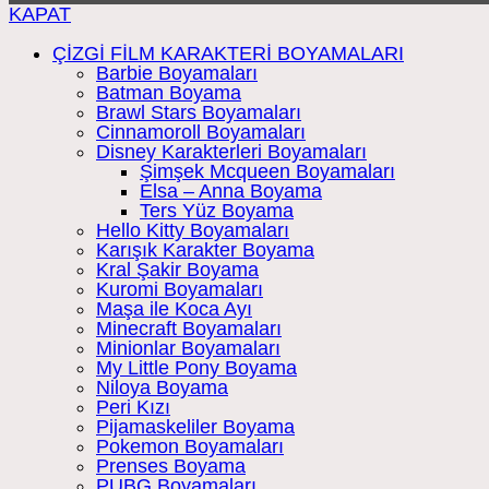
KAPAT
ÇİZGİ FİLM KARAKTERİ BOYAMALARI
Barbie Boyamaları
Batman Boyama
Brawl Stars Boyamaları
Cinnamoroll Boyamaları
Disney Karakterleri Boyamaları
Şimşek Mcqueen Boyamaları
Elsa – Anna Boyama
Ters Yüz Boyama
Hello Kitty Boyamaları
Karışık Karakter Boyama
Kral Şakir Boyama
Kuromi Boyamaları
Maşa ile Koca Ayı
Minecraft Boyamaları
Minionlar Boyamaları
My Little Pony Boyama
Niloya Boyama
Peri Kızı
Pijamaskeliler Boyama
Pokemon Boyamaları
Prenses Boyama
PUBG Boyamaları