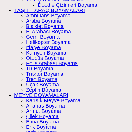
Doodle Çizimleri Boyama
TAŞIT – ARAÇ BOYAMALARI
Ambulans Boyama
Araba Boyama
Bisiklet Boyama
El Arabası Boyama
Gemi Boyama
Helikopter Boyama
İtfaiye Boyama
Kamyon Boyama
Otobüs Boyama
Polis Arabası Boyama
Tır Boyama
Traktör Boyama
Tren Boyama
Uçak Boyama
Zeplin Boyama
MEYVE BOYAMALARI
Karışık Meyve Boyama
Ananas Boyama
Armut Boyama
Çilek Boyama
Elma Boyama
Erik Boyama