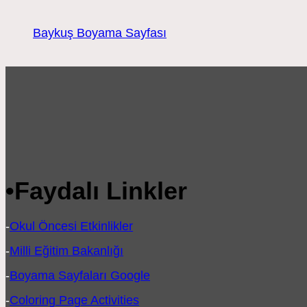
Baykuş Boyama Sayfası
•
Faydalı Linkler
-
Okul Öncesi Etkinlikler
-
Milli Eğitim Bakanlığı
-
Boyama Sayfaları Google
-
Coloring Page Activities