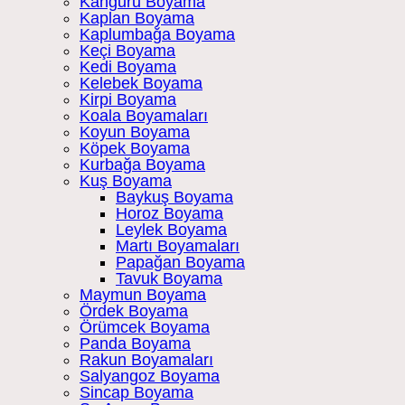
Kanguru Boyama
Kaplan Boyama
Kaplumbağa Boyama
Keçi Boyama
Kedi Boyama
Kelebek Boyama
Kirpi Boyama
Koala Boyamaları
Koyun Boyama
Köpek Boyama
Kurbağa Boyama
Kuş Boyama
Baykuş Boyama
Horoz Boyama
Leylek Boyama
Martı Boyamaları
Papağan Boyama
Tavuk Boyama
Maymun Boyama
Ördek Boyama
Örümcek Boyama
Panda Boyama
Rakun Boyamaları
Salyangoz Boyama
Sincap Boyama