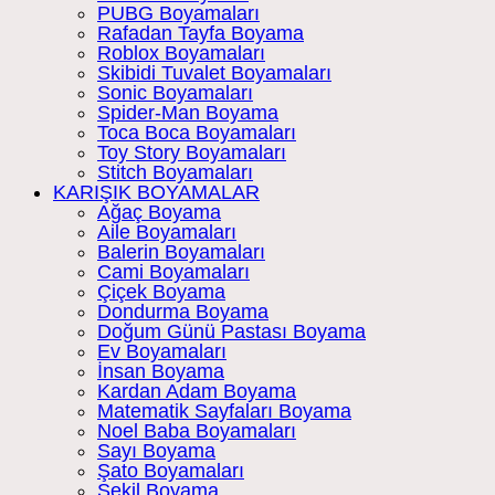
PUBG Boyamaları
Rafadan Tayfa Boyama
Roblox Boyamaları
Skibidi Tuvalet Boyamaları
Sonic Boyamaları
Spider-Man Boyama
Toca Boca Boyamaları
Toy Story Boyamaları
Stitch Boyamaları
KARIŞIK BOYAMALAR
Ağaç Boyama
Aile Boyamaları
Balerin Boyamaları
Cami Boyamaları
Çiçek Boyama
Dondurma Boyama
Doğum Günü Pastası Boyama
Ev Boyamaları
İnsan Boyama
Kardan Adam Boyama
Matematik Sayfaları Boyama
Noel Baba Boyamaları
Sayı Boyama
Şato Boyamaları
Şekil Boyama