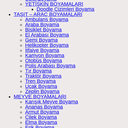
YETİŞKİN BOYAMALARI
Doodle Çizimleri Boyama
TAŞIT – ARAÇ BOYAMALARI
Ambulans Boyama
Araba Boyama
Bisiklet Boyama
El Arabası Boyama
Gemi Boyama
Helikopter Boyama
İtfaiye Boyama
Kamyon Boyama
Otobüs Boyama
Polis Arabası Boyama
Tır Boyama
Traktör Boyama
Tren Boyama
Uçak Boyama
Zeplin Boyama
MEYVE BOYAMALARI
Karışık Meyve Boyama
Ananas Boyama
Armut Boyama
Çilek Boyama
Elma Boyama
Erik Boyama