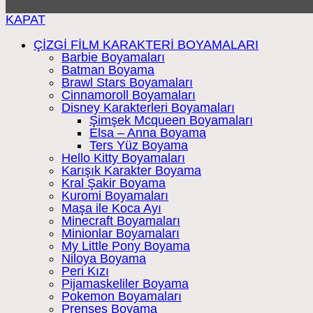
KAPAT
ÇİZGİ FİLM KARAKTERİ BOYAMALARI
Barbie Boyamaları
Batman Boyama
Brawl Stars Boyamaları
Cinnamoroll Boyamaları
Disney Karakterleri Boyamaları
Şimşek Mcqueen Boyamaları
Elsa – Anna Boyama
Ters Yüz Boyama
Hello Kitty Boyamaları
Karışık Karakter Boyama
Kral Şakir Boyama
Kuromi Boyamaları
Maşa ile Koca Ayı
Minecraft Boyamaları
Minionlar Boyamaları
My Little Pony Boyama
Niloya Boyama
Peri Kızı
Pijamaskeliler Boyama
Pokemon Boyamaları
Prenses Boyama