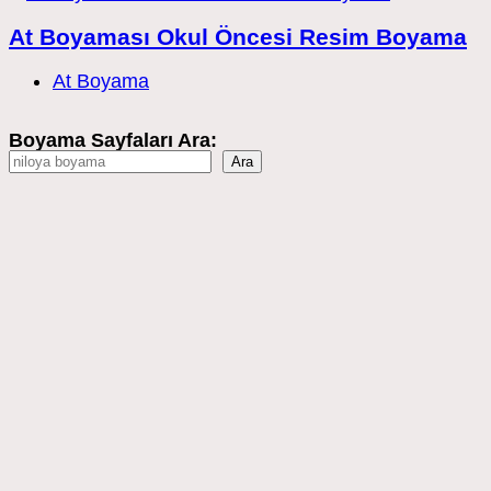
At Boyaması Okul Öncesi Resim Boyama
Post
At Boyama
category:
Boyama Sayfaları Ara:
Ara