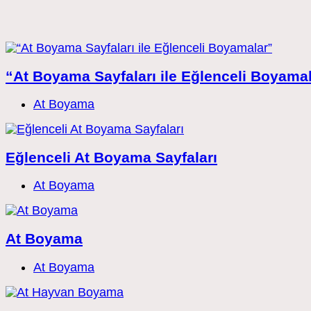
“At Boyama Sayfaları ile Eğlenceli Boyama
Post
At Boyama
category:
Eğlenceli At Boyama Sayfaları
Post
At Boyama
category:
At Boyama
Post
At Boyama
category: