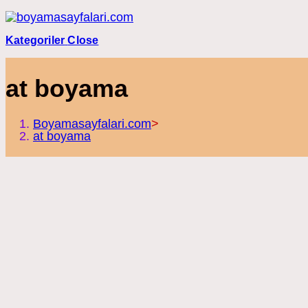
Skip
to
content
Kategoriler
Close
at boyama
Boyamasayfalari.com
>
at boyama