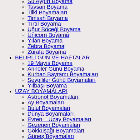
Su Aygırı Boyama
Tavşan Boyama
Tilki Boyamaları
Timsah Boyama
Tırtıl Boyama
Uğur Böceği Boyama
Unicorn Boyama
Yılan Boyama
Zebra Boyama
Zürafa Boyama
BELİRLİ GÜN VE HAFTALAR
19 Mayıs Boyama
Anneler Günü Boyama
Kurban Bayramı Boyamaları
Sevgililer Günü Boyamaları
Yılbaşı Boyama
UZAY BOYAMALARI
Astronot Boyamaları
Ay Boyamaları
Bulut Boyamaları
Dünya Boyamaları
Evren – Uzay Boyamaları
Gezegen Boyamaları
Gökkuşağı Boyamaları
Güneş Boyamaları