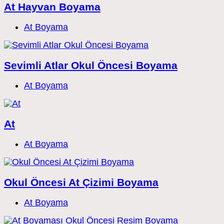
At Hayvan Boyama
Post
At Boyama
category:
Sevimli Atlar Okul Öncesi Boyama
Post
At Boyama
category:
At
Post
At Boyama
category:
Okul Öncesi At Çizimi Boyama
Post
At Boyama
category: