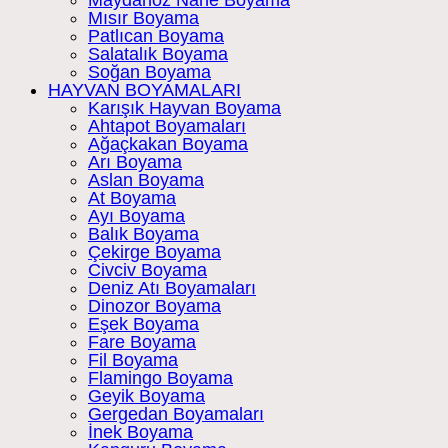
Maydanoz Nane Boyama
Mısır Boyama
Patlıcan Boyama
Salatalık Boyama
Soğan Boyama
HAYVAN BOYAMALARI
Karışık Hayvan Boyama
Ahtapot Boyamaları
Ağaçkakan Boyama
Arı Boyama
Aslan Boyama
At Boyama
Ayı Boyama
Balık Boyama
Çekirge Boyama
Civciv Boyama
Deniz Atı Boyamaları
Dinozor Boyama
Eşek Boyama
Fare Boyama
Fil Boyama
Flamingo Boyama
Geyik Boyama
Gergedan Boyamaları
İnek Boyama