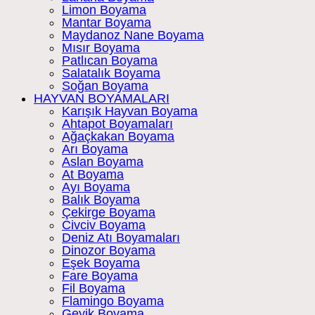
Limon Boyama
Mantar Boyama
Maydanoz Nane Boyama
Mısır Boyama
Patlıcan Boyama
Salatalık Boyama
Soğan Boyama
HAYVAN BOYAMALARI
Karışık Hayvan Boyama
Ahtapot Boyamaları
Ağaçkakan Boyama
Arı Boyama
Aslan Boyama
At Boyama
Ayı Boyama
Balık Boyama
Çekirge Boyama
Civciv Boyama
Deniz Atı Boyamaları
Dinozor Boyama
Eşek Boyama
Fare Boyama
Fil Boyama
Flamingo Boyama
Geyik Boyama