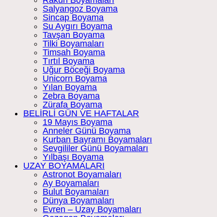
Salyangoz Boyama
Sincap Boyama
Su Aygırı Boyama
Tavşan Boyama
Tilki Boyamaları
Timsah Boyama
Tırtıl Boyama
Uğur Böceği Boyama
Unicorn Boyama
Yılan Boyama
Zebra Boyama
Zürafa Boyama
BELİRLİ GÜN VE HAFTALAR
19 Mayıs Boyama
Anneler Günü Boyama
Kurban Bayramı Boyamaları
Sevgililer Günü Boyamaları
Yılbaşı Boyama
UZAY BOYAMALARI
Astronot Boyamaları
Ay Boyamaları
Bulut Boyamaları
Dünya Boyamaları
Evren – Uzay Boyamaları