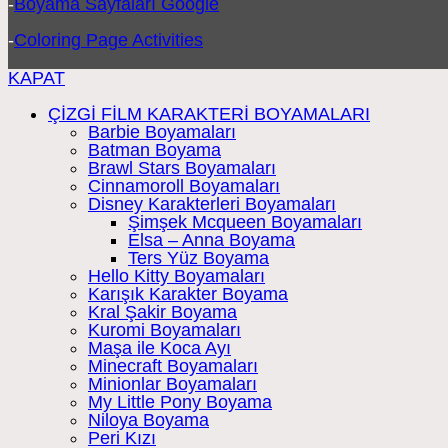
-
Boyama Sayfaları Google
-
Coloring Page Activities
KAPAT
ÇİZGİ FİLM KARAKTERİ BOYAMALARI
Barbie Boyamaları
Batman Boyama
Brawl Stars Boyamaları
Cinnamoroll Boyamaları
Disney Karakterleri Boyamaları
Şimşek Mcqueen Boyamaları
Elsa – Anna Boyama
Ters Yüz Boyama
Hello Kitty Boyamaları
Karışık Karakter Boyama
Kral Şakir Boyama
Kuromi Boyamaları
Maşa ile Koca Ayı
Minecraft Boyamaları
Minionlar Boyamaları
My Little Pony Boyama
Niloya Boyama
Peri Kızı