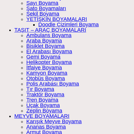
Sayı Boyama
Şato Boyamaları
Şekil Boyama
YETİŞKİN BOYAMALARI
Doodle Çizimleri Boyama
TAŞIT – ARAÇ BOYAMALARI
Ambulans Boyama
Araba Boyama
Bisiklet Boyama
El Arabası Boyama
Gemi Boyama
Helikopter Boyama
İtfaiye Boyama
Kamyon Boyama
Otobüs Boyama
Polis Arabası Boyama
Tır Boyama
Traktör Boyama
Tren Boyama
Uçak Boyama
Zeplin Boyama
MEYVE BOYAMALARI
Karışık Meyve Boyama
Ananas Boyama
Armut Boyama