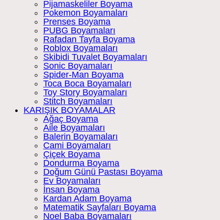
Pijamaskeliler Boyama
Pokemon Boyamaları
Prenses Boyama
PUBG Boyamaları
Rafadan Tayfa Boyama
Roblox Boyamaları
Skibidi Tuvalet Boyamaları
Sonic Boyamaları
Spider-Man Boyama
Toca Boca Boyamaları
Toy Story Boyamaları
Stitch Boyamaları
KARIŞIK BOYAMALAR
Ağaç Boyama
Aile Boyamaları
Balerin Boyamaları
Cami Boyamaları
Çiçek Boyama
Dondurma Boyama
Doğum Günü Pastası Boyama
Ev Boyamaları
İnsan Boyama
Kardan Adam Boyama
Matematik Sayfaları Boyama
Noel Baba Boyamaları