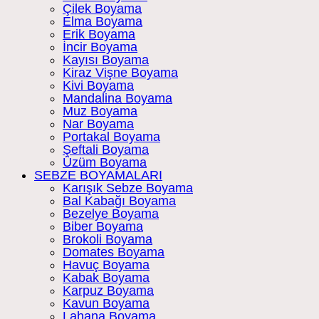
Çilek Boyama
Elma Boyama
Erik Boyama
İncir Boyama
Kayısı Boyama
Kiraz Vişne Boyama
Kivi Boyama
Mandalina Boyama
Muz Boyama
Nar Boyama
Portakal Boyama
Şeftali Boyama
Üzüm Boyama
SEBZE BOYAMALARI
Karışık Sebze Boyama
Bal Kabağı Boyama
Bezelye Boyama
Biber Boyama
Brokoli Boyama
Domates Boyama
Havuç Boyama
Kabak Boyama
Karpuz Boyama
Kavun Boyama
Lahana Boyama