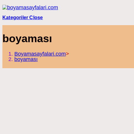
Skip
to
content
Kategoriler
Close
boyaması
Boyamasayfalari.com
>
boyaması