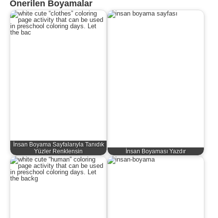
Önerilen Boyamalar
İnsan Boyama Sayfalarıyla Tanıdık
Yüzler Renklensin
İnsan Boyaması Yazdır