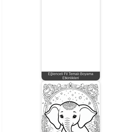
Eğlenceli Fil Temalı Boyama
Etkinlikleri