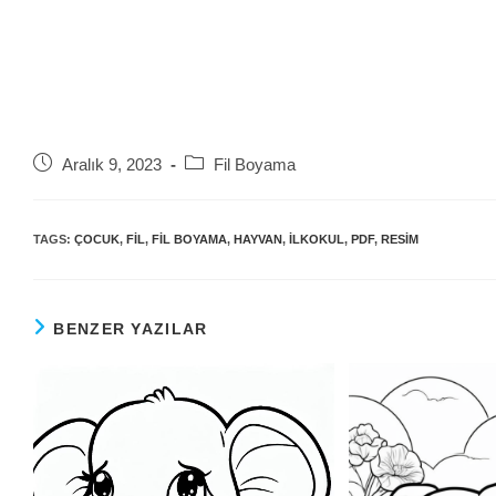
Post
Post
Aralık 9, 2023
Fil Boyama
published:
category:
TAGS:
ÇOCUK
,
FIL
,
FIL BOYAMA
,
HAYVAN
,
ILKOKUL
,
PDF
,
RESIM
BENZER YAZILAR