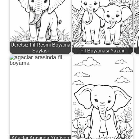
Ücretsiz Fil Resmi Boyama
Sayfası
Fil Boyaması Yazdır
Ağaçlar Arasında Yürüyen