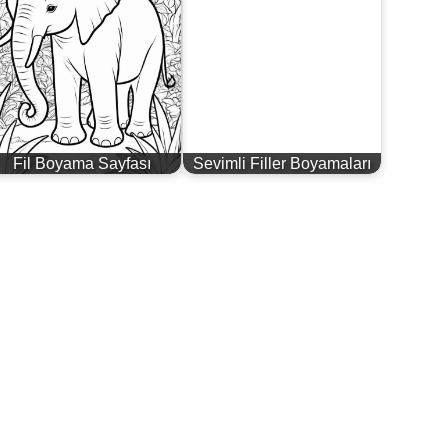
Fil Boyama Sayfası
Sevimli Filler Boyamaları