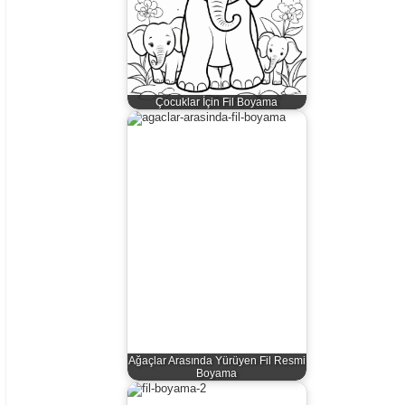
Çocuklar İçin Fil Boyama
Ağaçlar Arasında Yürüyen Fil Resmi
Boyama