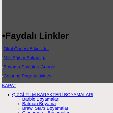
•
Faydalı Linkler
-
Okul Öncesi Etkinlikler
-
Milli Eğitim Bakanlığı
-
Boyama Sayfaları Google
-
Coloring Page Activities
KAPAT
ÇİZGİ FİLM KARAKTERİ BOYAMALARI
Barbie Boyamaları
Batman Boyama
Brawl Stars Boyamaları
Cinnamoroll Boyamaları