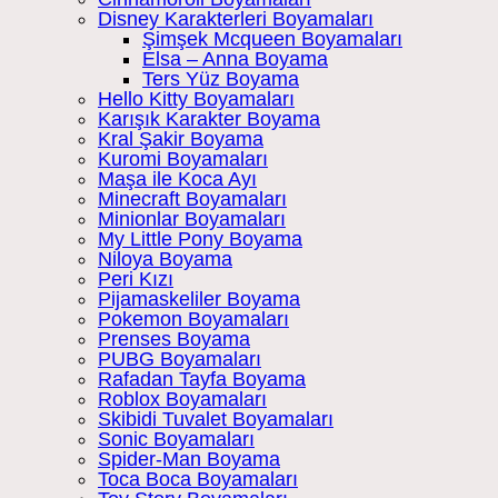
Disney Karakterleri Boyamaları
Şimşek Mcqueen Boyamaları
Elsa – Anna Boyama
Ters Yüz Boyama
Hello Kitty Boyamaları
Karışık Karakter Boyama
Kral Şakir Boyama
Kuromi Boyamaları
Maşa ile Koca Ayı
Minecraft Boyamaları
Minionlar Boyamaları
My Little Pony Boyama
Niloya Boyama
Peri Kızı
Pijamaskeliler Boyama
Pokemon Boyamaları
Prenses Boyama
PUBG Boyamaları
Rafadan Tayfa Boyama
Roblox Boyamaları
Skibidi Tuvalet Boyamaları
Sonic Boyamaları
Spider-Man Boyama
Toca Boca Boyamaları