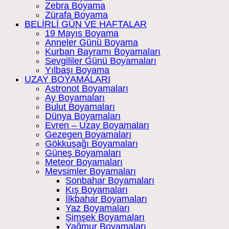
Zebra Boyama
Zürafa Boyama
BELİRLİ GÜN VE HAFTALAR
19 Mayıs Boyama
Anneler Günü Boyama
Kurban Bayramı Boyamaları
Sevgililer Günü Boyamaları
Yılbaşı Boyama
UZAY BOYAMALARI
Astronot Boyamaları
Ay Boyamaları
Bulut Boyamaları
Dünya Boyamaları
Evren – Uzay Boyamaları
Gezegen Boyamaları
Gökkuşağı Boyamaları
Güneş Boyamaları
Meteor Boyamaları
Mevsimler Boyamaları
Sonbahar Boyamaları
Kış Boyamaları
İlkbahar Boyamaları
Yaz Boyamaları
Şimşek Boyamaları
Yağmur Boyamaları