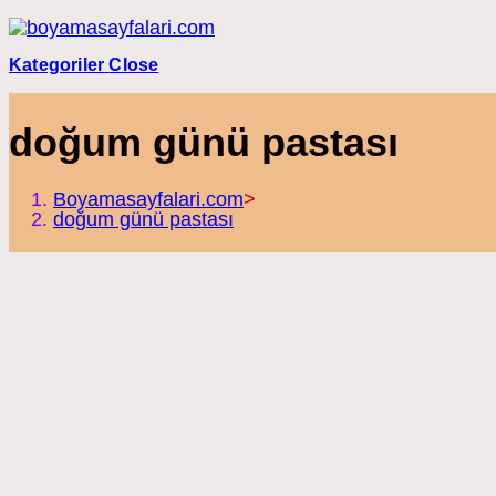
Skip
to
content
Kategoriler
Close
doğum günü pastası
Boyamasayfalari.com
>
doğum günü pastası