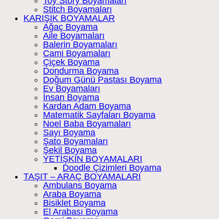
Toy Story Boyamaları
Stitch Boyamaları
KARIŞIK BOYAMALAR
Ağaç Boyama
Aile Boyamaları
Balerin Boyamaları
Cami Boyamaları
Çiçek Boyama
Dondurma Boyama
Doğum Günü Pastası Boyama
Ev Boyamaları
İnsan Boyama
Kardan Adam Boyama
Matematik Sayfaları Boyama
Noel Baba Boyamaları
Sayı Boyama
Şato Boyamaları
Şekil Boyama
YETİŞKİN BOYAMALARI
Doodle Çizimleri Boyama
TAŞIT – ARAÇ BOYAMALARI
Ambulans Boyama
Araba Boyama
Bisiklet Boyama
El Arabası Boyama