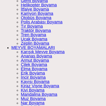
Gemi Boyama
Helikopter Boyama
İtfaiye Boyama
Kamyon Boyama
Otobüs Boyama
Polis Arabası Boyama
Tır Boyama
Traktör Boyama
Tren Boyama
Uçak Boyama
Zeplin Boyama
MEYVE BOYAMALARI
Karışık Meyve Boyama
Ananas Boyama
Armut Boyama
Çilek Boyama
Elma Boyama
Erik Boyama
İncir Boyama
Kayısı Boyama
Kiraz Vişne Boyama
Kivi Boyama
Mandalina Boyama
Muz Boyama
Nar Boyama