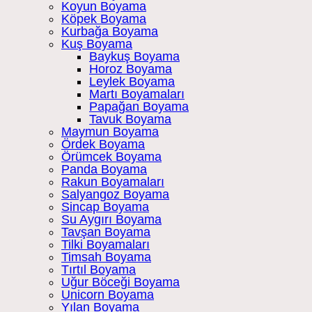
Koyun Boyama
Köpek Boyama
Kurbağa Boyama
Kuş Boyama
Baykuş Boyama
Horoz Boyama
Leylek Boyama
Martı Boyamaları
Papağan Boyama
Tavuk Boyama
Maymun Boyama
Ördek Boyama
Örümcek Boyama
Panda Boyama
Rakun Boyamaları
Salyangoz Boyama
Sincap Boyama
Su Aygırı Boyama
Tavşan Boyama
Tilki Boyamaları
Timsah Boyama
Tırtıl Boyama
Uğur Böceği Boyama
Unicorn Boyama
Yılan Boyama