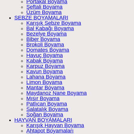
Portakal Boyama
Şeftali Boyama
Üzüm Boyama
SEBZE BOYAMALARI
Karışık Sebze Boyama
Bal Kabağı Boyama
Bezelye Boyama
Biber Boyama
Brokoli Boyama
Domates Boyama
Havuç Boyama
Kabak Boyama
Karpuz Boyama
Kavun Boyama
Lahana Boyama
Limon Boyama
Mantar Boyama
Maydanoz Nane Boyama
Mısır Boyama
Patlıcan Boyama
Salatalık Boyama
Soğan Boyama
HAYVAN BOYAMALARI
Karışık Hayvan Boyama
Ahtapot Boyamaları