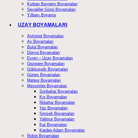
Kurban Bayramı Boyamaları
Sevgililer Günü Boyamaları
Yılbaşı Boyama
UZAY BOYAMALARI
Astronot Boyamaları
Ay Boyamaları
Bulut Boyamaları
Dünya Boyamaları
Evren – Uzay Boyamaları
Gezegen Boyamaları
Gökkuşağı Boyamaları
Güneş Boyamaları
Meteor Boyamaları
Mevsimler Boyamaları
Sonbahar Boyamaları
Kış Boyamaları
İlkbahar Boyamaları
Yaz Boyamaları
Şimşek Boyamaları
Yağmur Boyamaları
Kar Boyamaları
Kardan Adam Boyamaları
Roket Boyamaları