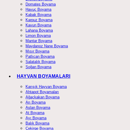
Domates Boyama
Havuç Boyama
Kabak Boyama
Karpuz Boyama
Kavun Boyama
Lahana Boyama
Limon Boyama
Mantar Boyama
Maydanoz Nane Boyama
Mısır Boyama
Patlıcan Boyama
Salatalık Boyama
Soğan Boyama
HAYVAN BOYAMALARI
Karışık Hayvan Boyama
Ahtapot Boyamaları
Ağaçkakan Boyama
Arı Boyama
Aslan Boyama
At Boyama
Ayı Boyama
Balık Boyama
Çekirge Boyama