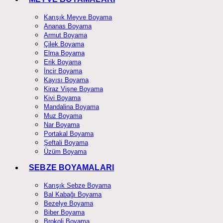
Karışık Meyve Boyama
Ananas Boyama
Armut Boyama
Çilek Boyama
Elma Boyama
Erik Boyama
İncir Boyama
Kayısı Boyama
Kiraz Vişne Boyama
Kivi Boyama
Mandalina Boyama
Muz Boyama
Nar Boyama
Portakal Boyama
Şeftali Boyama
Üzüm Boyama
SEBZE BOYAMALARI
Karışık Sebze Boyama
Bal Kabağı Boyama
Bezelye Boyama
Biber Boyama
Brokoli Boyama