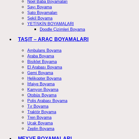
Noel Baba Boyamaları
Sayı Boyama
Şato Boyamaları
Şekil Boyama
YETİŞKİN BOYAMALARI
Doodle Çizimleri Boyama
TAŞIT – ARAÇ BOYAMALARI
Ambulans Boyama
Araba Boyama
Bisiklet Boyama
El Arabası Boyama
Gemi Boyama
Helikopter Boyama
İtfaiye Boyama
Kamyon Boyama
Otobüs Boyama
Polis Arabası Boyama
Tır Boyama
Traktör Boyama
Tren Boyama
Uçak Boyama
Zeplin Boyama
MEYVE BOYAMALARI