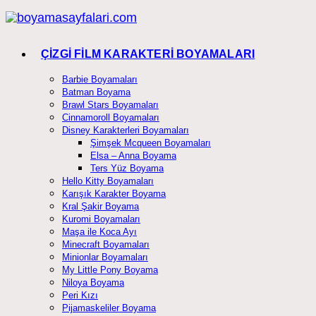
Skip
to
content
ÇİZGİ FİLM KARAKTERİ BOYAMALARI
Barbie Boyamaları
Batman Boyama
Brawl Stars Boyamaları
Cinnamoroll Boyamaları
Disney Karakterleri Boyamaları
Şimşek Mcqueen Boyamaları
Elsa – Anna Boyama
Ters Yüz Boyama
Hello Kitty Boyamaları
Karışık Karakter Boyama
Kral Şakir Boyama
Kuromi Boyamaları
Maşa ile Koca Ayı
Minecraft Boyamaları
Minionlar Boyamaları
My Little Pony Boyama
Niloya Boyama
Peri Kızı
Pijamaskeliler Boyama