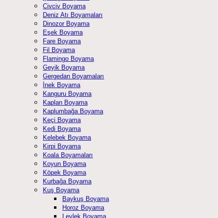
Civciv Boyama
Deniz Atı Boyamaları
Dinozor Boyama
Eşek Boyama
Fare Boyama
Fil Boyama
Flamingo Boyama
Geyik Boyama
Gergedan Boyamaları
İnek Boyama
Kanguru Boyama
Kaplan Boyama
Kaplumbağa Boyama
Keçi Boyama
Kedi Boyama
Kelebek Boyama
Kirpi Boyama
Koala Boyamaları
Koyun Boyama
Köpek Boyama
Kurbağa Boyama
Kuş Boyama
Baykuş Boyama
Horoz Boyama
Leylek Boyama