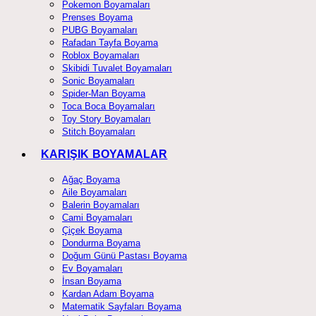
Pokemon Boyamaları
Prenses Boyama
PUBG Boyamaları
Rafadan Tayfa Boyama
Roblox Boyamaları
Skibidi Tuvalet Boyamaları
Sonic Boyamaları
Spider-Man Boyama
Toca Boca Boyamaları
Toy Story Boyamaları
Stitch Boyamaları
KARIŞIK BOYAMALAR
Ağaç Boyama
Aile Boyamaları
Balerin Boyamaları
Cami Boyamaları
Çiçek Boyama
Dondurma Boyama
Doğum Günü Pastası Boyama
Ev Boyamaları
İnsan Boyama
Kardan Adam Boyama
Matematik Sayfaları Boyama