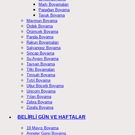
Martı Boyamaları
Papağan Boyama
Tavuk Boyama
Maymun Boyama
Ördek Boyama
Örümcek Boyama
Panda Boyama
Rakun Boyamaları
Salyangoz Boyama
Sincap Boyama
Su Aygırı Boyama
Tavşan Boyama
Tilki Boyamaları
Timsah Boyama
Tırtıl Boyama
Uğur Böceği Boyama
Unicorn Boyama
Yılan Boyama
Zebra Boyama
Zürafa Boyama
BELİRLİ GÜN VE HAFTALAR
19 Mayıs Boyama
Anneler Günü Boyama