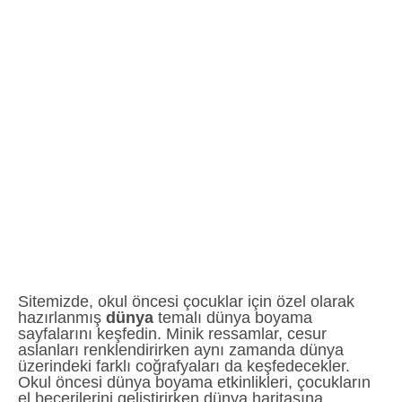
Sitemizde, okul öncesi çocuklar için özel olarak
hazırlanmış
dünya
temalı dünya boyama
sayfalarını keşfedin. Minik ressamlar, cesur
aslanları renklendirirken aynı zamanda dünya
üzerindeki farklı coğrafyaları da keşfedecekler.
Okul öncesi dünya boyama etkinlikleri, çocukların
el becerilerini geliştirirken dünya haritasına