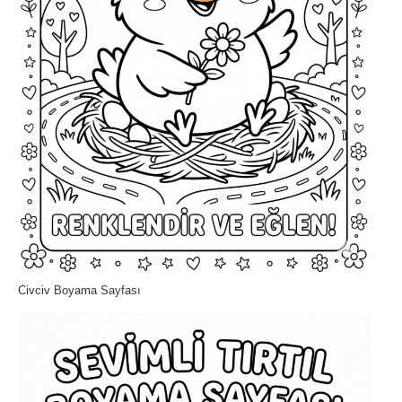
Civciv Boyama Sayfası