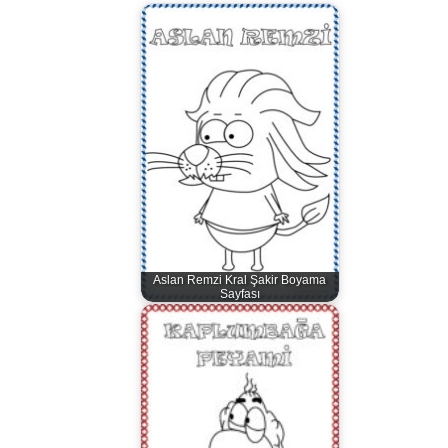
Aslan Remzi Kral Şakir Boyama
Sayfası