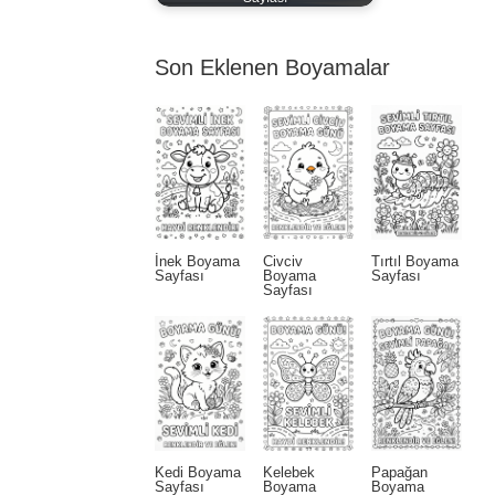
Son Eklenen Boyamalar
İnek Boyama
Civciv
Tırtıl Boyama
Sayfası
Boyama
Sayfası
Sayfası
Kedi Boyama
Kelebek
Papağan
Sayfası
Boyama
Boyama