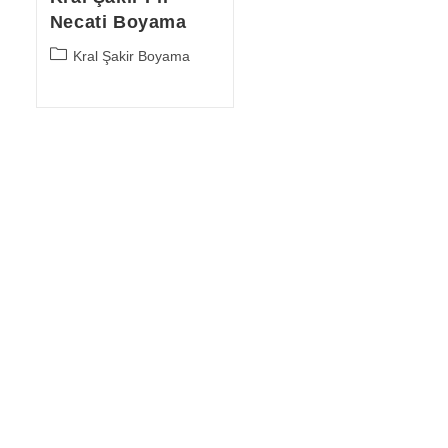
Necati Boyama
Post
Kral Şakir Boyama
category: