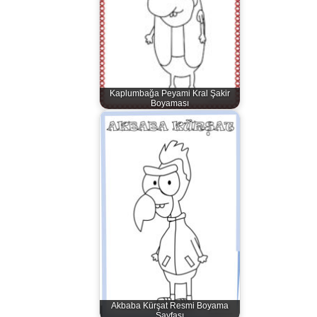
Kaplumbağa Peyami Kral Şakir
Boyaması
Akbaba Kürşat Resmi Boyama
Sayfası