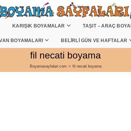
KARIŞIK BOYAMALAR
TAŞIT – ARAÇ BOY
VAN BOYAMALARI
BELİRLİ GÜN VE HAFTALAR
fil necati boyama
Boyamasayfalari.com
>
fil necati boyama