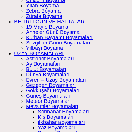
Unicorn Boyama
Yılan Boyama
Zebra Boyama
Zürafa Boyama
BELİRLİ GÜN VE HAFTALAR
19 Mayıs Boyama
Anneler Günü Boyama
Kurban Bayramı Boyamaları
Sevgililer Günü Boyamaları
Yılbaşı Boyama
UZAY BOYAMALARI
Astronot Boyamaları
Ay Boyamaları
Bulut Boyamaları
Dünya Boyamaları
Evren – Uzay Boyamaları
Gezegen Boyamaları
Gökkuşağı Boyamaları
Güneş Boyamaları
Meteor Boyamaları
Mevsimler Boyamaları
Sonbahar Boyamaları
Kış Boyamaları
İlkbahar Boyamaları
Yaz Boyamaları