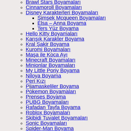
Brawl Stars Boyamaları
Cinnamoroll Boyamaları
Disney Karakterleri Boyamaları
Şimşek Mcqueen Boyamaları
Elsa – Anna Boyama
Ters Yüz Boyama
Hello Kitty Boyamaları
Karışık Karakter Boyama
Kral Şakir Boyama
Kuromi Boyamaları
Maşa ile Koca Ayı
Minecraft Boyamaları
Minionlar Boyamaları
My Little Pony Boyama
Niloya Boyama
Peri Kızı
Pijamaskeliler Boyama
Pokemon Boyamaları
Prenses Boyama
PUBG Boyamaları
Rafadan Tayfa Boyama
Roblox Boyamaları
Skibidi Tuvalet Boyamaları
Sonic Boyamaları
Spider-Man Boyama