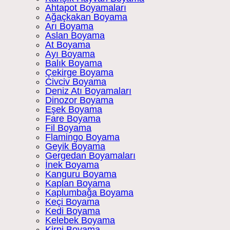
Ahtapot Boyamaları
Ağaçkakan Boyama
Arı Boyama
Aslan Boyama
At Boyama
Ayı Boyama
Balık Boyama
Çekirge Boyama
Civciv Boyama
Deniz Atı Boyamaları
Dinozor Boyama
Eşek Boyama
Fare Boyama
Fil Boyama
Flamingo Boyama
Geyik Boyama
Gergedan Boyamaları
İnek Boyama
Kanguru Boyama
Kaplan Boyama
Kaplumbağa Boyama
Keçi Boyama
Kedi Boyama
Kelebek Boyama
Kirpi Boyama