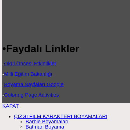
•
Faydalı Linkler
-
Okul Öncesi Etkinlikler
-
Milli Eğitim Bakanlığı
-
Boyama Sayfaları Google
-
Coloring Page Activities
KAPAT
ÇİZGİ FİLM KARAKTERİ BOYAMALARI
Barbie Boyamaları
Batman Boyama