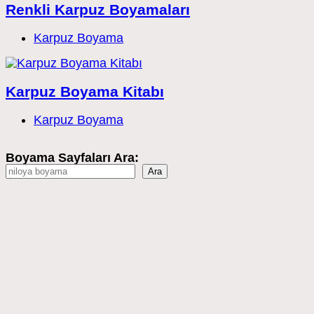
Renkli Karpuz Boyamaları
Post
Karpuz Boyama
category:
Karpuz Boyama Kitabı
Post
Karpuz Boyama
category:
Boyama Sayfaları Ara:
Ara