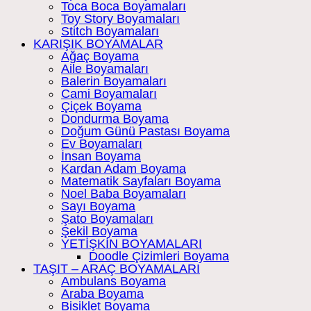
Toca Boca Boyamaları
Toy Story Boyamaları
Stitch Boyamaları
KARIŞIK BOYAMALAR
Ağaç Boyama
Aile Boyamaları
Balerin Boyamaları
Cami Boyamaları
Çiçek Boyama
Dondurma Boyama
Doğum Günü Pastası Boyama
Ev Boyamaları
İnsan Boyama
Kardan Adam Boyama
Matematik Sayfaları Boyama
Noel Baba Boyamaları
Sayı Boyama
Şato Boyamaları
Şekil Boyama
YETİŞKİN BOYAMALARI
Doodle Çizimleri Boyama
TAŞIT – ARAÇ BOYAMALARI
Ambulans Boyama
Araba Boyama
Bisiklet Boyama