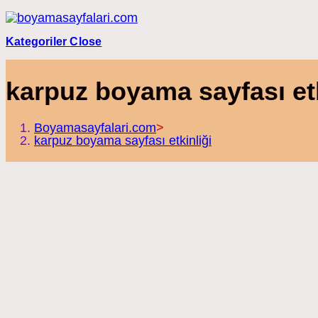
Skip
to
content
Kategoriler
Close
karpuz boyama sayfası etk
Boyamasayfalari.com
>
karpuz boyama sayfası etkinliği