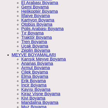
El Arabası Boyama
Gemi Boyama
Helikopter Boyama
İtfaiye Boyama
Kamyon Boyama
Otobüs Boyama
Polis Arabası Boyama
Tır Boyama
Traktör Boyama
Tren Boyama
Uçak Boyama
Zeplin Boyama
MEYVE BOYAMALARI
Karışık Meyve Boyama
Ananas Boyama
Armut Boyama
Çilek Boyama
Elma Boyama
Erik Boyama
İncir Boyama
Kayısı Boyama
Kiraz Vişne Boyama
Kivi Boyama
Mandalina Boyama
Muz Boyama