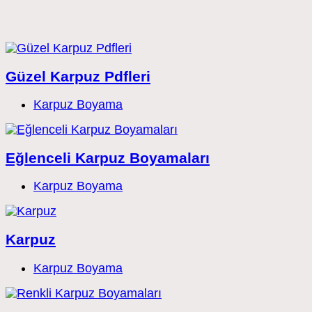
Güzel Karpuz Pdfleri
Post
Karpuz Boyama
category:
Eğlenceli Karpuz Boyamaları
Post
Karpuz Boyama
category:
Karpuz
Post
Karpuz Boyama
category: