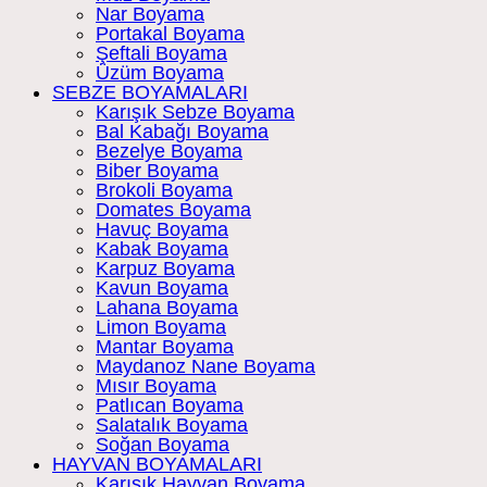
Nar Boyama
Portakal Boyama
Şeftali Boyama
Üzüm Boyama
SEBZE BOYAMALARI
Karışık Sebze Boyama
Bal Kabağı Boyama
Bezelye Boyama
Biber Boyama
Brokoli Boyama
Domates Boyama
Havuç Boyama
Kabak Boyama
Karpuz Boyama
Kavun Boyama
Lahana Boyama
Limon Boyama
Mantar Boyama
Maydanoz Nane Boyama
Mısır Boyama
Patlıcan Boyama
Salatalık Boyama
Soğan Boyama
HAYVAN BOYAMALARI
Karışık Hayvan Boyama