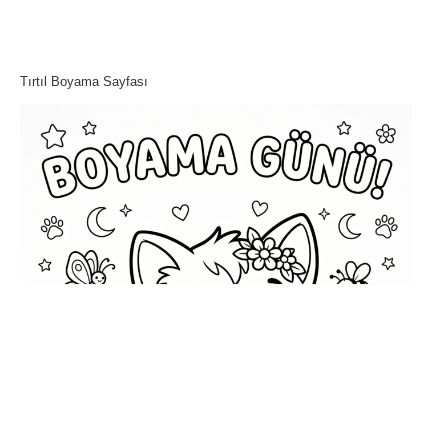
Tırtıl Boyama Sayfası