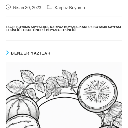
Post
Post
Nisan 30, 2023
Karpuz Boyama
published:
category:
TAGS:
BOYAMA SAYFALARI
,
KARPUZ BOYAMA
,
KARPUZ BOYAMA SAYFASI
ETKINLIĞI
,
OKUL ÖNCESI BOYAMA ETKINLIĞI
BENZER YAZILAR