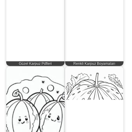
Güzel Karpuz Pdfleri
Renkli Karpuz Boyamaları