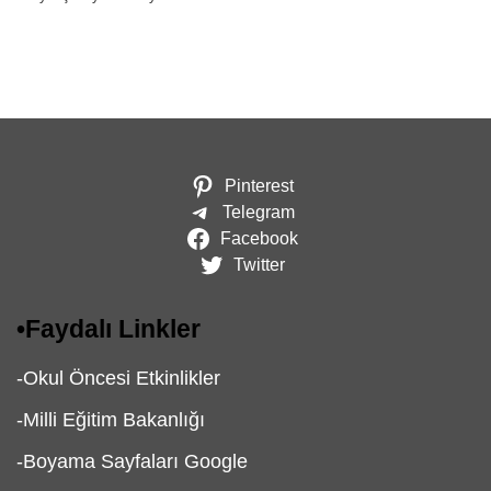
Pinterest
Telegram
Facebook
Twitter
•
Faydalı Linkler
-
Okul Öncesi Etkinlikler
-
Milli Eğitim Bakanlığı
-
Boyama Sayfaları Google