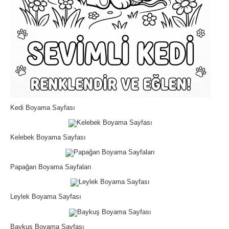
Kedi Boyama Sayfası
Kelebek Boyama Sayfası
Papağan Boyama Sayfaları
Leylek Boyama Sayfası
Baykuş Boyama Sayfası