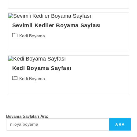
Sevimli Kediler Boyama Sayfası
Post
Kedi Boyama
category:
Kedi Boyama Sayfası
Post
Kedi Boyama
category:
Boyama Sayfaları Ara:
ARA