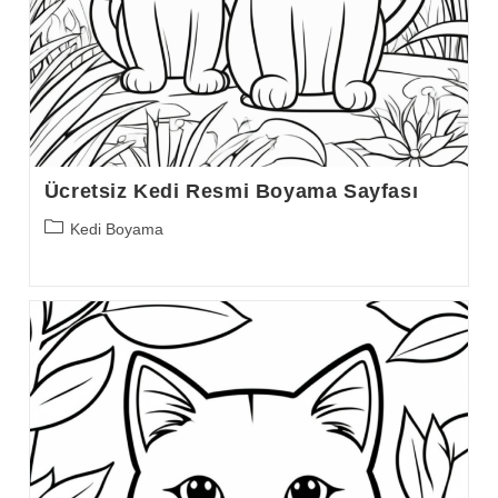
Ücretsiz Kedi Resmi Boyama Sayfası
Post
Kedi Boyama
category: