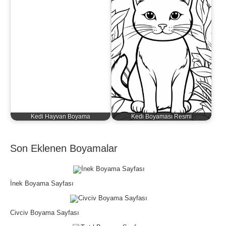
Kedi Hayvan Boyama
Kedi Boyaması Resmi
Son Eklenen Boyamalar
İnek Boyama Sayfası
Civciv Boyama Sayfası