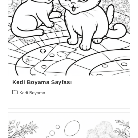
Kedi Boyama Sayfası
Post
Kedi Boyama
category: