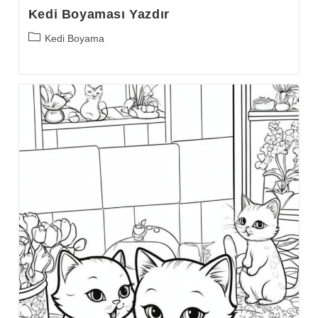
Kedi Boyaması Yazdır
Post
Kedi Boyama
category: