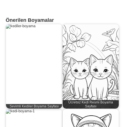
Önerilen Boyamalar
Ücretsiz Kedi Resmi Boyama
Sevimli Kediler Boyama Sayfası
Sayfası