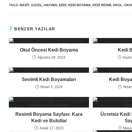
TAGS:
BASIT
,
GÜZEL
,
HAYVAN
,
KEDI
,
KEDI BOYAMA
,
KEDI RESMI
,
OKUL
,
OKU
BENZER YAZILAR
Okul Öncesi Kedi Boyama
Kedi 
Ağustos 28, 2024
Hazir
Sevimli Kedi Boyamaları
Kedi Boya
Nisan 3, 2024
Nisan
Resimli Boyama Sayfası: Kara
Ücretsiz Ked
Kedi ve Bulutlar
Say
Aralık 17, 2023
Mayıs