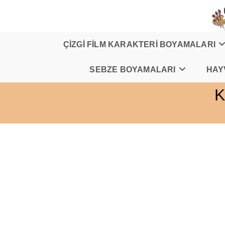
Skip
to
content
ÇİZGİ FİLM KARAKTERİ BOYAMALARI
SEBZE BOYAMALARI
HAY
K