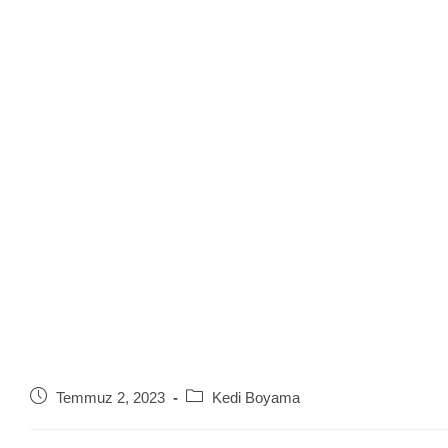
Post
Post
Temmuz 2, 2023
Kedi Boyama
published:
category: