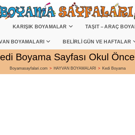
KARIŞIK BOYAMALAR
TAŞIT – ARAÇ BOY
VAN BOYAMALARI
BELİRLİ GÜN VE HAFTALAR
edi Boyama Sayfası Okul Önce
Boyamasayfalari.com
>
HAYVAN BOYAMALARI
>
Kedi Boyama