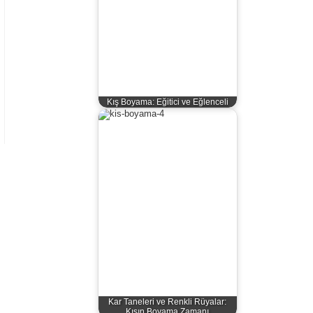
Kış Boyama: Eğitici ve Eğlenceli
Kar Taneleri ve Renkli Rüyalar:
Kışın Boyama Zamanı