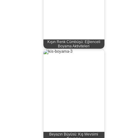
Kışın Renk Cümbüşü: Eğlenceli
Boyama Aktiviteleri
Beyazın Büyüsü: Kış Mevsimi