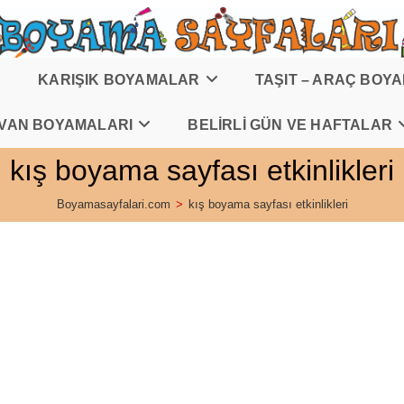
KARIŞIK BOYAMALAR
TAŞIT – ARAÇ BOY
VAN BOYAMALARI
BELİRLİ GÜN VE HAFTALAR
kış boyama sayfası etkinlikleri
Boyamasayfalari.com
>
kış boyama sayfası etkinlikleri