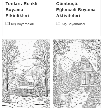
Tonları: Renkli
Cümbüşü:
Boyama
Eğlenceli Boyama
Etkinlikleri
Aktiviteleri
Post
Post
Kış Boyamaları
Kış Boyamaları
category:
category: