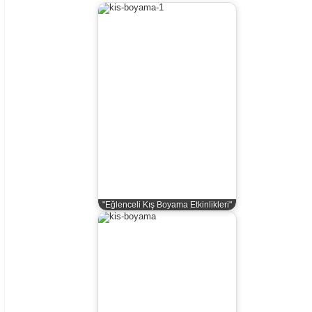
"Eğlenceli Kış Boyama Etkinlikleri"