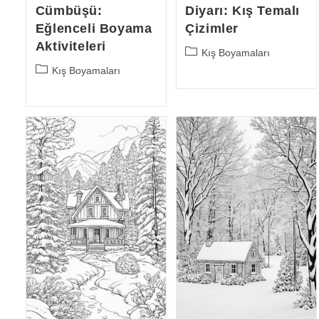
Cümbüşü:
Diyarı: Kış Temalı
Eğlenceli Boyama
Çizimler
Aktiviteleri
Post
Kış Boyamaları
category:
Post
Kış Boyamaları
category: