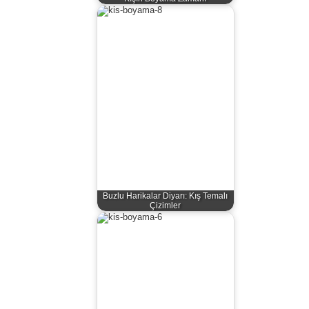
Buzlu Harikalar Diyarı: Kış Temalı
Çizimler