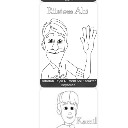
Rafadan Tayfa Rüstem Abi Karakteri
Boyaması