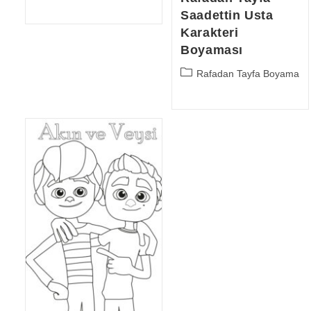
category:
Saadettin Usta
Karakteri
Boyaması
Post
Rafadan Tayfa Boyama
category: