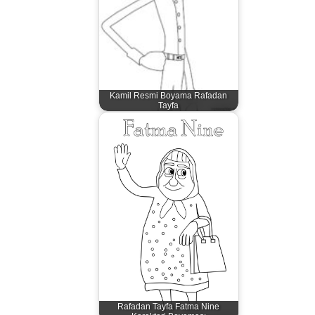
Kamil Resmi Boyama Rafadan
Tayfa
Rafadan Tayfa Fatma Nine