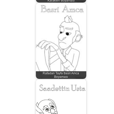
Karakteri Boyaması
Rafadan Tayfa Basri Amca
Boyaması