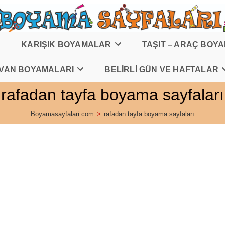
KARIŞIK BOYAMALAR
TAŞIT – ARAÇ BOY
VAN BOYAMALARI
BELİRLİ GÜN VE HAFTALAR
rafadan tayfa boyama sayfaları
Boyamasayfalari.com
>
rafadan tayfa boyama sayfaları