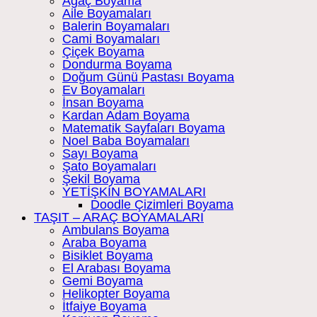
Ağaç Boyama
Aile Boyamaları
Balerin Boyamaları
Cami Boyamaları
Çiçek Boyama
Dondurma Boyama
Doğum Günü Pastası Boyama
Ev Boyamaları
İnsan Boyama
Kardan Adam Boyama
Matematik Sayfaları Boyama
Noel Baba Boyamaları
Sayı Boyama
Şato Boyamaları
Şekil Boyama
YETİŞKİN BOYAMALARI
Doodle Çizimleri Boyama
TAŞIT – ARAÇ BOYAMALARI
Ambulans Boyama
Araba Boyama
Bisiklet Boyama
El Arabası Boyama
Gemi Boyama
Helikopter Boyama
İtfaiye Boyama