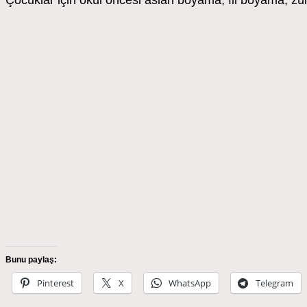
Çocuklar için okul öncesi aslan boyama, fil boyama, zü
Bunu paylaş:
Pinterest
X
WhatsApp
Telegram