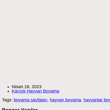
Post
Nisan 18, 2023
published:
Post
Karışık Hayvan Boyama
category:
Tags:
boyama sayfaları
,
hayvan boyama
,
hayvanlar b
Benzer Yazılar