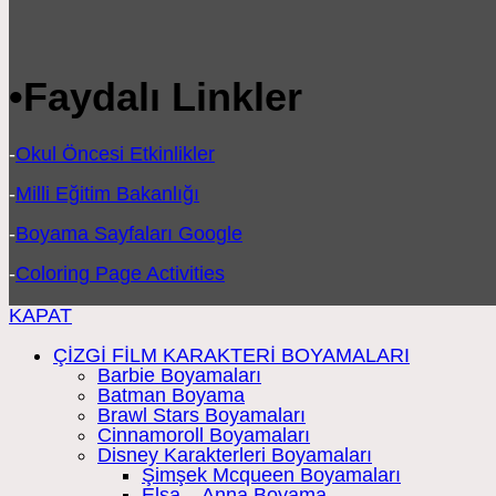
•
Faydalı Linkler
-
Okul Öncesi Etkinlikler
-
Milli Eğitim Bakanlığı
-
Boyama Sayfaları Google
-
Coloring Page Activities
KAPAT
ÇİZGİ FİLM KARAKTERİ BOYAMALARI
Barbie Boyamaları
Batman Boyama
Brawl Stars Boyamaları
Cinnamoroll Boyamaları
Disney Karakterleri Boyamaları
Şimşek Mcqueen Boyamaları
Elsa – Anna Boyama