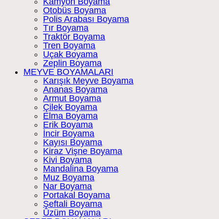
Kamyon Boyama
Otobüs Boyama
Polis Arabası Boyama
Tır Boyama
Traktör Boyama
Tren Boyama
Uçak Boyama
Zeplin Boyama
MEYVE BOYAMALARI
Karışık Meyve Boyama
Ananas Boyama
Armut Boyama
Çilek Boyama
Elma Boyama
Erik Boyama
İncir Boyama
Kayısı Boyama
Kiraz Vişne Boyama
Kivi Boyama
Mandalina Boyama
Muz Boyama
Nar Boyama
Portakal Boyama
Şeftali Boyama
Üzüm Boyama