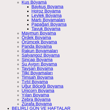
Kuş Boyama
Baykuş Boyama
Horoz Boyama
Leylek Boyama
Martı Boyamaları
Papağan Boyama
Tavuk Boyama
Maymun Boyama
Ördek Boyama
Örümcek Boyama
Panda Boyama
Rakun Boyamaları
Salyangoz Boyama
Sincap Boyama
Su Aygırı Boyama
Tavşan Boyama
Tilki Boyamaları
Timsah Boyama
Tırtıl Boyama
Uğur Böceği Boyama
Unicorn Boyama
Yılan Boyama
Zebra Boyama
Zürafa Boyama
BELİRLİ GÜN VE HAFTALAR