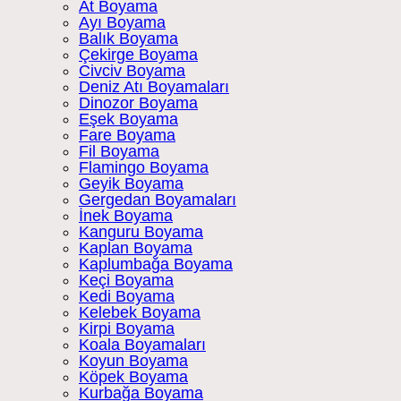
At Boyama
Ayı Boyama
Balık Boyama
Çekirge Boyama
Civciv Boyama
Deniz Atı Boyamaları
Dinozor Boyama
Eşek Boyama
Fare Boyama
Fil Boyama
Flamingo Boyama
Geyik Boyama
Gergedan Boyamaları
İnek Boyama
Kanguru Boyama
Kaplan Boyama
Kaplumbağa Boyama
Keçi Boyama
Kedi Boyama
Kelebek Boyama
Kirpi Boyama
Koala Boyamaları
Koyun Boyama
Köpek Boyama
Kurbağa Boyama