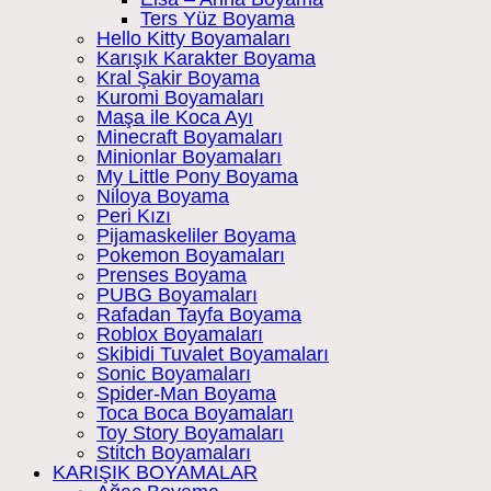
Ters Yüz Boyama
Hello Kitty Boyamaları
Karışık Karakter Boyama
Kral Şakir Boyama
Kuromi Boyamaları
Maşa ile Koca Ayı
Minecraft Boyamaları
Minionlar Boyamaları
My Little Pony Boyama
Niloya Boyama
Peri Kızı
Pijamaskeliler Boyama
Pokemon Boyamaları
Prenses Boyama
PUBG Boyamaları
Rafadan Tayfa Boyama
Roblox Boyamaları
Skibidi Tuvalet Boyamaları
Sonic Boyamaları
Spider-Man Boyama
Toca Boca Boyamaları
Toy Story Boyamaları
Stitch Boyamaları
KARIŞIK BOYAMALAR