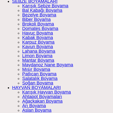
SEBZE BOYAMALARI
Karışık Sebze Boyama
Bal Kabağı Boyama
Bezelye Boyama
Biber Boyama
Brokoli Boyama
Domates Boyama
Havuç Boyama
Kabak Boyama
Karpuz Boyama
Kavun Boyama
Lahana Boyama
Limon Boyama
Mantar Boyama
Maydanoz Nane Boyama
Mısır Boyama
Patlıcan Boyama
Salatalık Boyama
Soğan Boyama
HAYVAN BOYAMALARI
Karışık Hayvan Boyama
Ahtapot Boyamaları
Ağaçkakan Boyama
Arı Boyama
Aslan Boyama