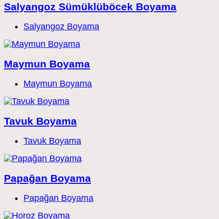
Salyangoz Sümüklüböcek Boyama
Post
Salyangoz Boyama
category:
Maymun Boyama
Post
Maymun Boyama
category:
Tavuk Boyama
Post
Tavuk Boyama
category:
Papağan Boyama
Post
Papağan Boyama
category: