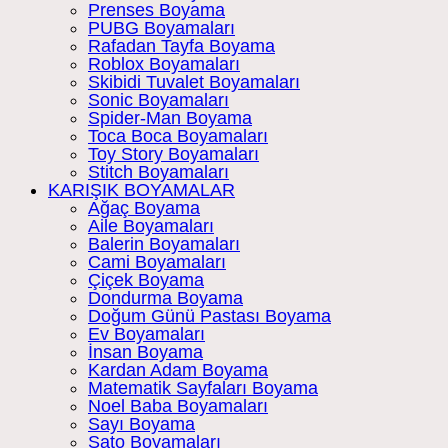
Prenses Boyama
PUBG Boyamaları
Rafadan Tayfa Boyama
Roblox Boyamaları
Skibidi Tuvalet Boyamaları
Sonic Boyamaları
Spider-Man Boyama
Toca Boca Boyamaları
Toy Story Boyamaları
Stitch Boyamaları
KARIŞIK BOYAMALAR
Ağaç Boyama
Aile Boyamaları
Balerin Boyamaları
Cami Boyamaları
Çiçek Boyama
Dondurma Boyama
Doğum Günü Pastası Boyama
Ev Boyamaları
İnsan Boyama
Kardan Adam Boyama
Matematik Sayfaları Boyama
Noel Baba Boyamaları
Sayı Boyama
Şato Boyamaları