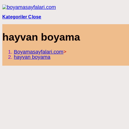
Skip
to
content
Kategoriler
Close
hayvan boyama
Boyamasayfalari.com
>
hayvan boyama