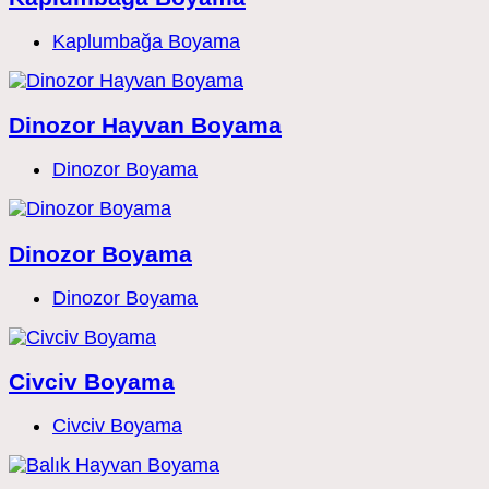
Post
Kaplumbağa Boyama
category:
Dinozor Hayvan Boyama
Post
Dinozor Boyama
category:
Dinozor Boyama
Post
Dinozor Boyama
category:
Civciv Boyama
Post
Civciv Boyama
category: