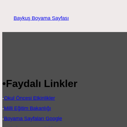
Baykuş Boyama Sayfası
•
Faydalı Linkler
-
Okul Öncesi Etkinlikler
-
Milli Eğitim Bakanlığı
-
Boyama Sayfaları Google