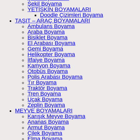
Şekil Boyama
YETİŞKİN BOYAMALARI
Doodle Çizimleri Boyama
TAŞIT – ARAÇ BOYAMALARI
Ambulans Boyama
Araba Boyama
Bisiklet Boyama
El Arabası Boyama
Gemi Boyama
Helikopter Boyama
İtfaiye Boyama
Kamyon Boyama
Otobüs Boyama
Polis Arabası Boyama
Tır Boyama
Traktör Boyama
Tren Boyama
Uçak Boyama
Zeplin Boyama
MEYVE BOYAMALARI
Karışık Meyve Boyama
Ananas Boyama
Armut Boyama
Çilek Boyama
Elma Boyama