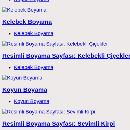
category:
Kelebek Boyama
Post
Kelebek Boyama
category:
Resimli Boyama Sayfası: Kelebekli Çiçekle
Post
Kelebek Boyama
category:
Koyun Boyama
Post
Koyun Boyama
category:
Resimli Boyama Sayfası: Sevimli Kirpi