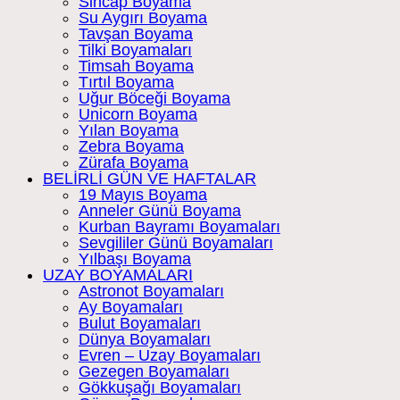
Sincap Boyama
Su Aygırı Boyama
Tavşan Boyama
Tilki Boyamaları
Timsah Boyama
Tırtıl Boyama
Uğur Böceği Boyama
Unicorn Boyama
Yılan Boyama
Zebra Boyama
Zürafa Boyama
BELİRLİ GÜN VE HAFTALAR
19 Mayıs Boyama
Anneler Günü Boyama
Kurban Bayramı Boyamaları
Sevgililer Günü Boyamaları
Yılbaşı Boyama
UZAY BOYAMALARI
Astronot Boyamaları
Ay Boyamaları
Bulut Boyamaları
Dünya Boyamaları
Evren – Uzay Boyamaları
Gezegen Boyamaları
Gökkuşağı Boyamaları