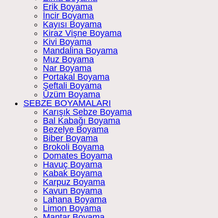
Erik Boyama
İncir Boyama
Kayısı Boyama
Kiraz Vişne Boyama
Kivi Boyama
Mandalina Boyama
Muz Boyama
Nar Boyama
Portakal Boyama
Şeftali Boyama
Üzüm Boyama
SEBZE BOYAMALARI
Karışık Sebze Boyama
Bal Kabağı Boyama
Bezelye Boyama
Biber Boyama
Brokoli Boyama
Domates Boyama
Havuç Boyama
Kabak Boyama
Karpuz Boyama
Kavun Boyama
Lahana Boyama
Limon Boyama
Mantar Boyama