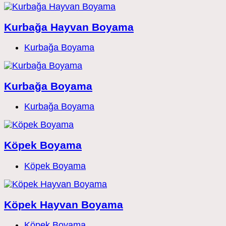
Kurbağa Hayvan Boyama
Post
Kurbağa Boyama
category:
Kurbağa Boyama
Post
Kurbağa Boyama
category:
Köpek Boyama
Post
Köpek Boyama
category:
Köpek Hayvan Boyama
Post
Köpek Boyama