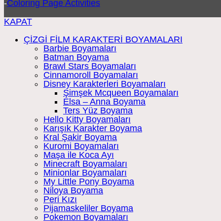
-
Coloring Page Activities
KAPAT
ÇİZGİ FİLM KARAKTERİ BOYAMALARI
Barbie Boyamaları
Batman Boyama
Brawl Stars Boyamaları
Cinnamoroll Boyamaları
Disney Karakterleri Boyamaları
Şimşek Mcqueen Boyamaları
Elsa – Anna Boyama
Ters Yüz Boyama
Hello Kitty Boyamaları
Karışık Karakter Boyama
Kral Şakir Boyama
Kuromi Boyamaları
Maşa ile Koca Ayı
Minecraft Boyamaları
Minionlar Boyamaları
My Little Pony Boyama
Niloya Boyama
Peri Kızı
Pijamaskeliler Boyama
Pokemon Boyamaları