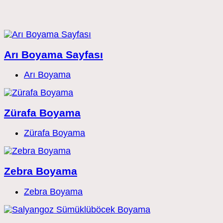
Arı Boyama Sayfası
Post
Arı Boyama
category:
Zürafa Boyama
Post
Zürafa Boyama
category:
Zebra Boyama
Post
Zebra Boyama
category: