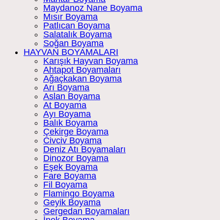
Maydanoz Nane Boyama
Mısır Boyama
Patlıcan Boyama
Salatalık Boyama
Soğan Boyama
HAYVAN BOYAMALARI
Karışık Hayvan Boyama
Ahtapot Boyamaları
Ağaçkakan Boyama
Arı Boyama
Aslan Boyama
At Boyama
Ayı Boyama
Balık Boyama
Çekirge Boyama
Civciv Boyama
Deniz Atı Boyamaları
Dinozor Boyama
Eşek Boyama
Fare Boyama
Fil Boyama
Flamingo Boyama
Geyik Boyama
Gergedan Boyamaları