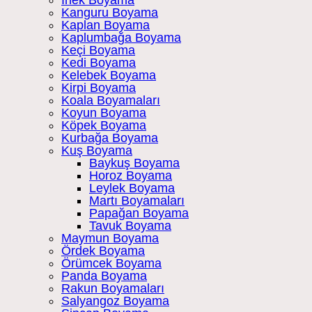
İnek Boyama
Kanguru Boyama
Kaplan Boyama
Kaplumbağa Boyama
Keçi Boyama
Kedi Boyama
Kelebek Boyama
Kirpi Boyama
Koala Boyamaları
Koyun Boyama
Köpek Boyama
Kurbağa Boyama
Kuş Boyama
Baykuş Boyama
Horoz Boyama
Leylek Boyama
Martı Boyamaları
Papağan Boyama
Tavuk Boyama
Maymun Boyama
Ördek Boyama
Örümcek Boyama
Panda Boyama
Rakun Boyamaları
Salyangoz Boyama