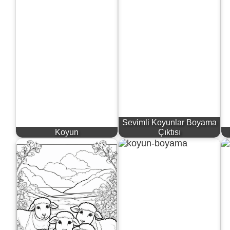
Sevimli Koyunlar Boyama
Koyun
Çıktısı