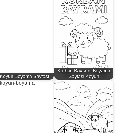
Kurban Bayramı Boyama
Koyun Boyama Sayfası
Sayfası Koyun