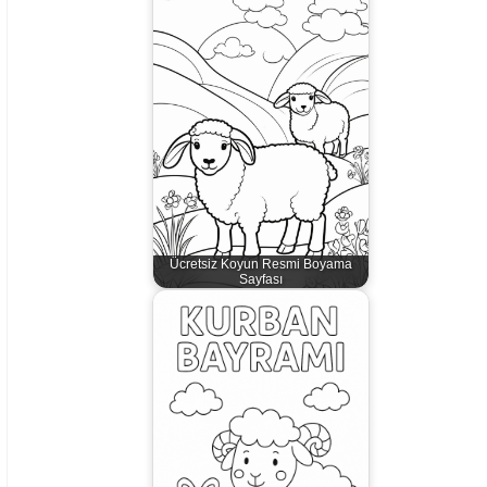
Ücretsiz Koyun Resmi Boyama
Sayfası