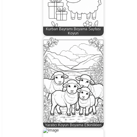
Kurban Bayramı Boyama Sayfası
Koyun
Yaratıcı Koyun Boyama Etkinlikleri