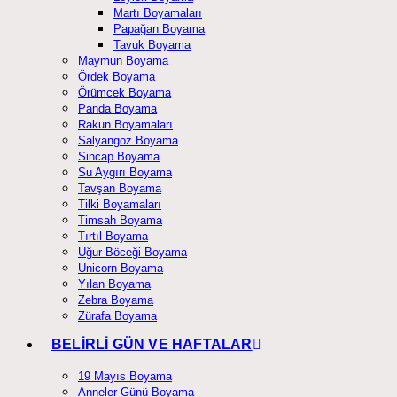
Martı Boyamaları
Papağan Boyama
Tavuk Boyama
Maymun Boyama
Ördek Boyama
Örümcek Boyama
Panda Boyama
Rakun Boyamaları
Salyangoz Boyama
Sincap Boyama
Su Aygırı Boyama
Tavşan Boyama
Tilki Boyamaları
Timsah Boyama
Tırtıl Boyama
Uğur Böceği Boyama
Unicorn Boyama
Yılan Boyama
Zebra Boyama
Zürafa Boyama
BELİRLİ GÜN VE HAFTALAR
19 Mayıs Boyama
Anneler Günü Boyama