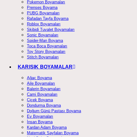
Pokemon Boyamaları
Prenses Boyama
PUBG Boyamaları
Rafadan Tayfa Boyama
Roblox Boyamaları
Skibidi Tuvalet Boyamaları
Sonic Boyamaları
Spider-Man Boyama
Toca Boca Boyamaları
Toy Story Boyamaları
Stitch Boyamaları
KARIŞIK BOYAMALAR
Ağaç Boyama
Aile Boyamaları
Balerin Boyamaları
Cami Boyamaları
Çiçek Boyama
Dondurma Boyama
Doğum Günü Pastası Boyama
Ev Boyamaları
İnsan Boyama
Kardan Adam Boyama
Matematik Sayfaları Boyama