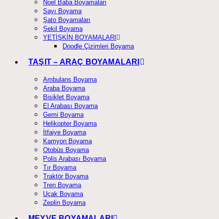
Noel Baba Boyamaları
Sayı Boyama
Şato Boyamaları
Şekil Boyama
YETİŞKİN BOYAMALARI
Doodle Çizimleri Boyama
TAŞIT – ARAÇ BOYAMALARI
Ambulans Boyama
Araba Boyama
Bisiklet Boyama
El Arabası Boyama
Gemi Boyama
Helikopter Boyama
İtfaiye Boyama
Kamyon Boyama
Otobüs Boyama
Polis Arabası Boyama
Tır Boyama
Traktör Boyama
Tren Boyama
Uçak Boyama
Zeplin Boyama
MEYVE BOYAMALARI