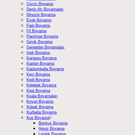
Civciv Boyama
Deniz Atı Boyamaları
Dinozor Boyama
Eşek Boyama
Fare Boyama
Fil Boyama
Flamingo Boyama
Geyik Boyama
Gergedan Boyamaları
İnek Boyama
Kanguru Boyama
Kaplan Boyama
Kaplumbağa Boyama
Keçi Boyama
Kedi Boyama
Kelebek Boyama
Kirpi Boyama
Koala Boyamaları
Koyun Boyama
Köpek Boyama
Kurbağa Boyama
Kuş Boyama
Baykuş Boyama
Horoz Boyama
Leylek Boyama