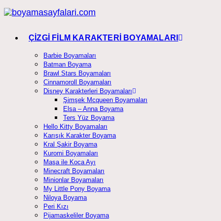
Skip
to
content
ÇİZGİ FİLM KARAKTERİ BOYAMALARI
Barbie Boyamaları
Batman Boyama
Brawl Stars Boyamaları
Cinnamoroll Boyamaları
Disney Karakterleri Boyamaları
Şimşek Mcqueen Boyamaları
Elsa – Anna Boyama
Ters Yüz Boyama
Hello Kitty Boyamaları
Karışık Karakter Boyama
Kral Şakir Boyama
Kuromi Boyamaları
Maşa ile Koca Ayı
Minecraft Boyamaları
Minionlar Boyamaları
My Little Pony Boyama
Niloya Boyama
Peri Kızı
Pijamaskeliler Boyama