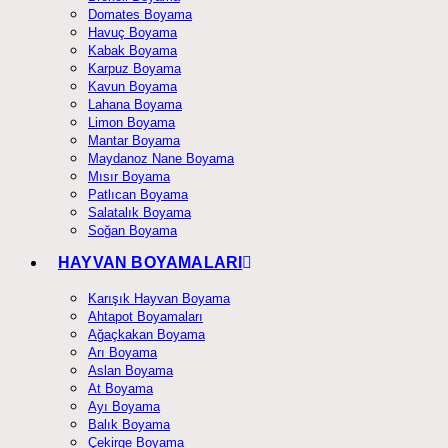
Domates Boyama
Havuç Boyama
Kabak Boyama
Karpuz Boyama
Kavun Boyama
Lahana Boyama
Limon Boyama
Mantar Boyama
Maydanoz Nane Boyama
Mısır Boyama
Patlıcan Boyama
Salatalık Boyama
Soğan Boyama
HAYVAN BOYAMALARI
Karışık Hayvan Boyama
Ahtapot Boyamaları
Ağaçkakan Boyama
Arı Boyama
Aslan Boyama
At Boyama
Ayı Boyama
Balık Boyama
Çekirge Boyama