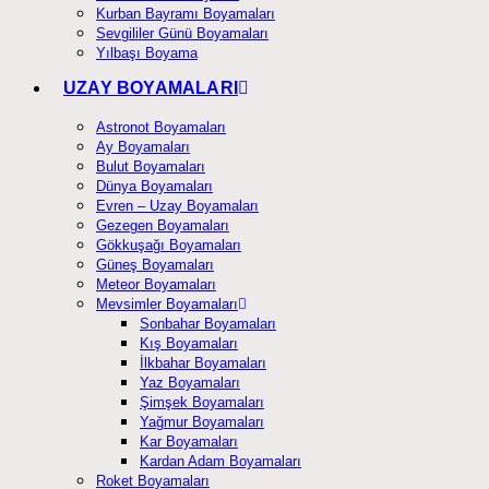
Kurban Bayramı Boyamaları
Sevgililer Günü Boyamaları
Yılbaşı Boyama
UZAY BOYAMALARI
Astronot Boyamaları
Ay Boyamaları
Bulut Boyamaları
Dünya Boyamaları
Evren – Uzay Boyamaları
Gezegen Boyamaları
Gökkuşağı Boyamaları
Güneş Boyamaları
Meteor Boyamaları
Mevsimler Boyamaları
Sonbahar Boyamaları
Kış Boyamaları
İlkbahar Boyamaları
Yaz Boyamaları
Şimşek Boyamaları
Yağmur Boyamaları
Kar Boyamaları
Kardan Adam Boyamaları
Roket Boyamaları