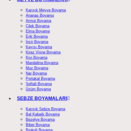
Karışık Meyve Boyama
Ananas Boyama
Armut Boyama
Çilek Boyama
Elma Boyama
Erik Boyama
İncir Boyama
Kayısı Boyama
Kiraz Vişne Boyama
Kivi Boyama
Mandalina Boyama
Muz Boyama
Nar Boyama
Portakal Boyama
Şeftali Boyama
Üzüm Boyama
SEBZE BOYAMALARI
Karışık Sebze Boyama
Bal Kabağı Boyama
Bezelye Boyama
Biber Boyama
Brokoli Boyama