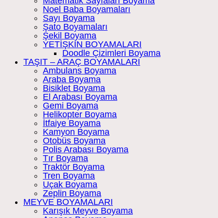
Matematik Sayfaları Boyama
Noel Baba Boyamaları
Sayı Boyama
Şato Boyamaları
Şekil Boyama
YETİŞKİN BOYAMALARI
Doodle Çizimleri Boyama
TAŞIT – ARAÇ BOYAMALARI
Ambulans Boyama
Araba Boyama
Bisiklet Boyama
El Arabası Boyama
Gemi Boyama
Helikopter Boyama
İtfaiye Boyama
Kamyon Boyama
Otobüs Boyama
Polis Arabası Boyama
Tır Boyama
Traktör Boyama
Tren Boyama
Uçak Boyama
Zeplin Boyama
MEYVE BOYAMALARI
Karışık Meyve Boyama