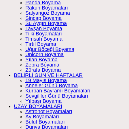
Panda Boyama
Rakun Boyamaları
Salyangoz Boyama
Sincap Boyama
Su Aygırı Boyama
Tavşan Boyama
Tilki Boyamaları
Timsah Boyama
Tırtıl Boyama
Uğur Böceği Boyama
Unicorn Boyama
Yılan Boyama
Zebra Boyama
Zürafa Boyama
BELİRLİ GÜN VE HAFTALAR
19 Mayıs Boyama
Anneler Günü Boyama
Kurban Bayramı Boyamaları
Sevgililer Günü Boyamaları
Yılbaşı Boyama
UZAY BOYAMALARI
Astronot Boyamaları
Ay Boyamaları
Bulut Boyamaları
Dünya Boyamaları