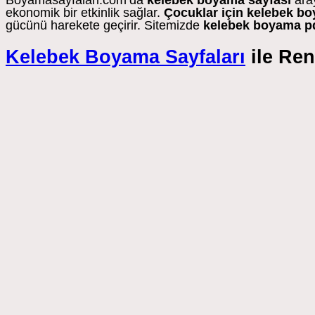
Boyamasayfalari.com’da
kelebek boyama sayfası
aray
ekonomik bir etkinlik sağlar.
Çocuklar için kelebek b
gücünü harekete geçirir. Sitemizde
kelebek boyama p
Kelebek Boyama Sayfaları
ile Ren