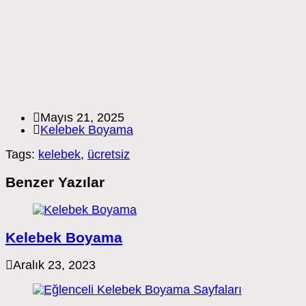
Post
Mayıs 21, 2025
published:
Post
Kelebek Boyama
category:
Tags:
kelebek
,
ücretsiz
Benzer Yazılar
Kelebek Boyama
Aralık 23, 2023