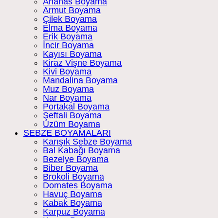
Ananas Boyama
Armut Boyama
Çilek Boyama
Elma Boyama
Erik Boyama
İncir Boyama
Kayısı Boyama
Kiraz Vişne Boyama
Kivi Boyama
Mandalina Boyama
Muz Boyama
Nar Boyama
Portakal Boyama
Şeftali Boyama
Üzüm Boyama
SEBZE BOYAMALARI
Karışık Sebze Boyama
Bal Kabağı Boyama
Bezelye Boyama
Biber Boyama
Brokoli Boyama
Domates Boyama
Havuç Boyama
Kabak Boyama
Karpuz Boyama