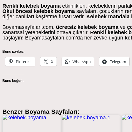
Renkli kelebek boyama
etkinlikleri, kelebeklerin parla
Okul öncesi kelebek boyama
sayfaları, çocukların re
diğer canlıları keşfetme fırsatı verir.
Kelebek mandala
Boyamasayfalari.com,
ücretsiz kelebek boyama
ve
ç
sanartsal yeteneklerini ortaya çıkarır.
Renkli kelebek 
başlayın! Boyamasayfalari.com’da her zevke uygun
ke
Bunu paylaş:
Pinterest
X
WhatsApp
Telegram
Bunu beğen:
Benzer Boyama Sayfaları: