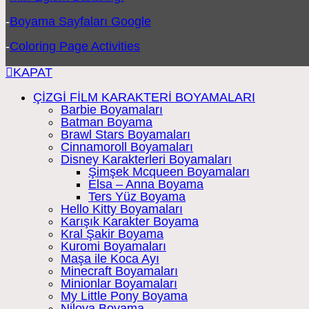
-
Boyama Sayfaları Google
-
Coloring Page Activities
KAPAT
ÇİZGİ FİLM KARAKTERİ BOYAMALARI
Barbie Boyamaları
Batman Boyama
Brawl Stars Boyamaları
Cinnamoroll Boyamaları
Disney Karakterleri Boyamaları
Şimşek Mcqueen Boyamaları
Elsa – Anna Boyama
Ters Yüz Boyama
Hello Kitty Boyamaları
Karışık Karakter Boyama
Kral Şakir Boyama
Kuromi Boyamaları
Maşa ile Koca Ayı
Minecraft Boyamaları
Minionlar Boyamaları
My Little Pony Boyama
Niloya Boyama