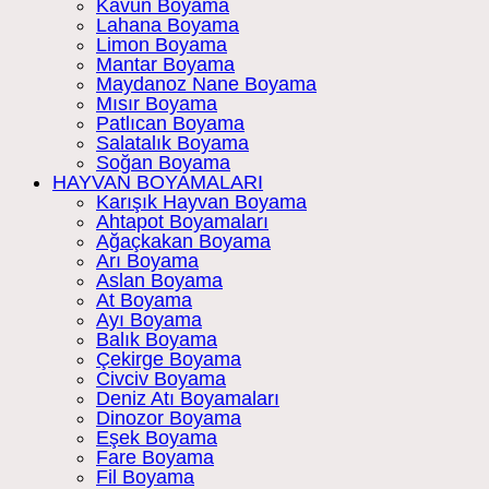
Kavun Boyama
Lahana Boyama
Limon Boyama
Mantar Boyama
Maydanoz Nane Boyama
Mısır Boyama
Patlıcan Boyama
Salatalık Boyama
Soğan Boyama
HAYVAN BOYAMALARI
Karışık Hayvan Boyama
Ahtapot Boyamaları
Ağaçkakan Boyama
Arı Boyama
Aslan Boyama
At Boyama
Ayı Boyama
Balık Boyama
Çekirge Boyama
Civciv Boyama
Deniz Atı Boyamaları
Dinozor Boyama
Eşek Boyama
Fare Boyama
Fil Boyama