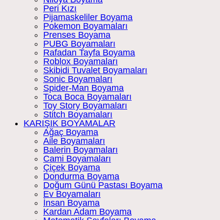
Peri Kızı
Pijamaskeliler Boyama
Pokemon Boyamaları
Prenses Boyama
PUBG Boyamaları
Rafadan Tayfa Boyama
Roblox Boyamaları
Skibidi Tuvalet Boyamaları
Sonic Boyamaları
Spider-Man Boyama
Toca Boca Boyamaları
Toy Story Boyamaları
Stitch Boyamaları
KARIŞIK BOYAMALAR
Ağaç Boyama
Aile Boyamaları
Balerin Boyamaları
Cami Boyamaları
Çiçek Boyama
Dondurma Boyama
Doğum Günü Pastası Boyama
Ev Boyamaları
İnsan Boyama
Kardan Adam Boyama