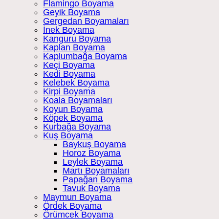
Flamingo Boyama
Geyik Boyama
Gergedan Boyamaları
İnek Boyama
Kanguru Boyama
Kaplan Boyama
Kaplumbağa Boyama
Keçi Boyama
Kedi Boyama
Kelebek Boyama
Kirpi Boyama
Koala Boyamaları
Koyun Boyama
Köpek Boyama
Kurbağa Boyama
Kuş Boyama
Baykuş Boyama
Horoz Boyama
Leylek Boyama
Martı Boyamaları
Papağan Boyama
Tavuk Boyama
Maymun Boyama
Ördek Boyama
Örümcek Boyama