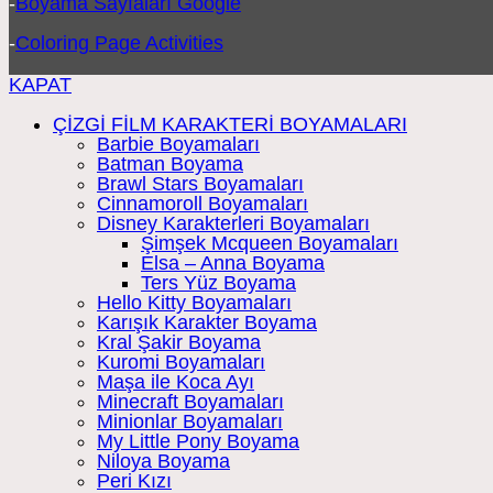
-
Boyama Sayfaları Google
-
Coloring Page Activities
KAPAT
ÇİZGİ FİLM KARAKTERİ BOYAMALARI
Barbie Boyamaları
Batman Boyama
Brawl Stars Boyamaları
Cinnamoroll Boyamaları
Disney Karakterleri Boyamaları
Şimşek Mcqueen Boyamaları
Elsa – Anna Boyama
Ters Yüz Boyama
Hello Kitty Boyamaları
Karışık Karakter Boyama
Kral Şakir Boyama
Kuromi Boyamaları
Maşa ile Koca Ayı
Minecraft Boyamaları
Minionlar Boyamaları
My Little Pony Boyama
Niloya Boyama
Peri Kızı