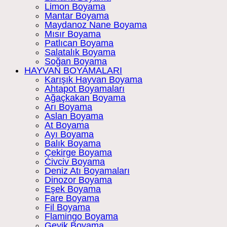
Limon Boyama
Mantar Boyama
Maydanoz Nane Boyama
Mısır Boyama
Patlıcan Boyama
Salatalık Boyama
Soğan Boyama
HAYVAN BOYAMALARI
Karışık Hayvan Boyama
Ahtapot Boyamaları
Ağaçkakan Boyama
Arı Boyama
Aslan Boyama
At Boyama
Ayı Boyama
Balık Boyama
Çekirge Boyama
Civciv Boyama
Deniz Atı Boyamaları
Dinozor Boyama
Eşek Boyama
Fare Boyama
Fil Boyama
Flamingo Boyama
Geyik Boyama