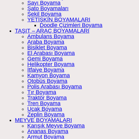
Sayı Boyama
Şato Boyamaları
Şekil Boyama
YETİŞKİN BOYAMALARI
Doodle Çizimleri Boyama
TAŞIT – ARAÇ BOYAMALARI
Ambulans Boyama
Araba Boyama
Bisiklet Boyama
El Arabası Boyama
Gemi Boyama
Helikopter Boyama
İtfaiye Boyama
Kamyon Boyama
Otobüs Boyama
Polis Arabası Boyama
Tır Boyama
Traktör Boyama
Tren Boyama
Uçak Boyama
Zeplin Boyama
MEYVE BOYAMALARI
Karışık Meyve Boyama
Ananas Boyama
Armut Boyama