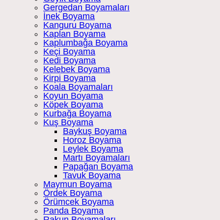
Gergedan Boyamaları
İnek Boyama
Kanguru Boyama
Kaplan Boyama
Kaplumbağa Boyama
Keçi Boyama
Kedi Boyama
Kelebek Boyama
Kirpi Boyama
Koala Boyamaları
Koyun Boyama
Köpek Boyama
Kurbağa Boyama
Kuş Boyama
Baykuş Boyama
Horoz Boyama
Leylek Boyama
Martı Boyamaları
Papağan Boyama
Tavuk Boyama
Maymun Boyama
Ördek Boyama
Örümcek Boyama
Panda Boyama
Rakun Boyamaları