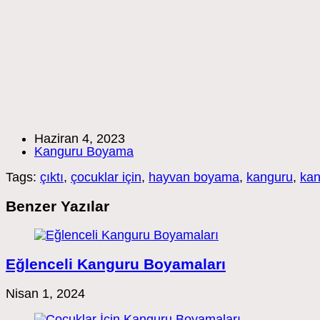
Post
Haziran 4, 2023
published:
Post
Kanguru Boyama
category:
Tags:
çıktı
,
çocuklar için
,
hayvan boyama
,
kanguru
,
ka
Benzer Yazılar
Eğlenceli Kanguru Boyamaları
Nisan 1, 2024