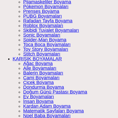
Pijamaskeliler Boyama
Pokemon Boyamaları
Prenses Boyama
PUBG Boyamaları
Rafadan Tayfa Boyama
Roblox Boyamaları
Skibidi Tuvalet Boyamaları
Sonic Boyamaları
Spider-Man Boyama
Toca Boca Boyamaları
Toy Story Boyamaları
Stitch Boyamaları
KARIŞIK BOYAMALAR
Ağaç Boyama
Aile Boyamaları
Balerin Boyamaları
Cami Boyamaları
Çiçek Boyama
Dondurma Boyama
Doğum Günü Pastası Boyama
Ev Boyamaları
İnsan Boyama
Kardan Adam Boyama
Matematik Sayfaları Boyama
Noel Baba Boyamaları