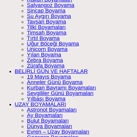
Salyangoz Boyama
Sincap Boyama
Su Aygırı Boyama
Tavşan Boyama
Tilki Boyamaları
Timsah Boyama
Tırtıl Boyama
Uğur Böceği Boyama
Unicorn Boyama
Yılan Boyama
Zebra Boyama
Zürafa Boyama
BELİRLİ GÜN VE HAFTALAR
19 Mayıs Boyama
Anneler Günü Boyama
Kurban Bayramı Boyamaları
Sevgililer Günü Boyamaları
Yılbaşı Boyama
UZAY BOYAMALARI
Astronot Boyamaları
Ay Boyamaları
Bulut Boyamaları
Dünya Boyamaları
Evren – Uzay Boyamaları