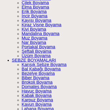
Çilek Boyama
Elma Boyama
Erik Boyama
İncir Boyama
Kayısı Boyama
Kiraz Vişne Boyama
Kivi Boyama
Mandalina Boyama
Muz Boyama
Nar Boyama
Portakal Boyama
Şeftali Boyama
Üzüm Boyama
SEBZE BOYAMALARI
Karışık Sebze Boyama
Bal Kabağı Boyama
Bezelye Boyama
Biber Boyama
Brokoli Boyama
Domates Boyama
Havuç Boyama
Kabak Boyama
Karpuz Boyama
Kavun Boyama
Lahana Boyama