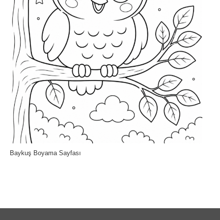
Baykuş Boyama Sayfası