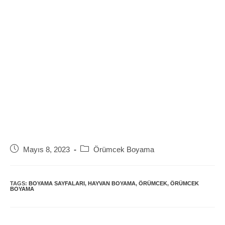
Post
Post
Mayıs 8, 2023
Örümcek Boyama
published:
category:
TAGS:
BOYAMA SAYFALARI
,
HAYVAN BOYAMA
,
ÖRÜMCEK
,
ÖRÜMCEK
BOYAMA