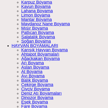
Karpuz Boyama
Kavun Boyama
Lahana Boyama
Limon Boyama
Mantar Boyama
Maydanoz Nane Boyama
Mısır Boyama
Patlıcan Boyama
Salatalık Boyama
Soğan Boyama
HAYVAN BOYAMALARI
Karışık Hayvan Boyama
Ahtapot Boyamaları
Ağaçkakan Boyama
Arı Boyama
Aslan Boyama
At Boyama
Ayı Boyama
Balık Boyama
Çekirge Boyama
Civciv Boyama
Deniz Atı Boyamaları
Dinozor Boyama
Eşek Boyama
Fare Boyama