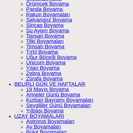
Örümcek Boyama
Panda Boyama
Rakun Boyamaları
Salyangoz Boyama
Sincap Boyama
Su Aygırı Boyama
Tavşan Boyama
Tilki Boyamaları
Timsah Boyama
Tırtıl Boyama
Uğur Böceği Boyama
Unicorn Boyama
Yılan Boyama
Zebra Boyama
Zürafa Boyama
BELİRLİ GÜN VE HAFTALAR
19 Mayıs Boyama
Anneler Günü Boyama
Kurban Bayramı Boyamaları
Sevgililer Günü Boyamaları
Yılbaşı Boyama
UZAY BOYAMALARI
Astronot Boyamaları
Ay Boyamaları
Bulut Boyamaları