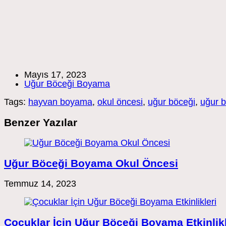
Post
Mayıs 17, 2023
published:
Post
Uğur Böceği Boyama
category:
Tags:
hayvan boyama
,
okul öncesi
,
uğur böceği
,
uğur 
Benzer Yazılar
Uğur Böceği Boyama Okul Öncesi
Temmuz 14, 2023
Çocuklar İçin Uğur Böceği Boyama Etkinlikl