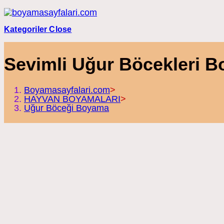
Skip
to
content
Kategoriler
Close
Sevimli Uğur Böcekleri B
Boyamasayfalari.com
>
HAYVAN BOYAMALARI
>
Uğur Böceği Boyama