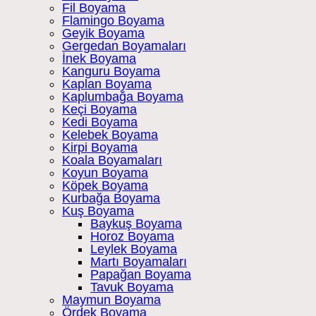
Fil Boyama
Flamingo Boyama
Geyik Boyama
Gergedan Boyamaları
İnek Boyama
Kanguru Boyama
Kaplan Boyama
Kaplumbağa Boyama
Keçi Boyama
Kedi Boyama
Kelebek Boyama
Kirpi Boyama
Koala Boyamaları
Koyun Boyama
Köpek Boyama
Kurbağa Boyama
Kuş Boyama
Baykuş Boyama
Horoz Boyama
Leylek Boyama
Martı Boyamaları
Papağan Boyama
Tavuk Boyama
Maymun Boyama
Ördek Boyama