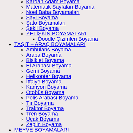
Kardan Adam Boyama
Matematik Sayfaları Boyama
Noel Baba Boyamaları
Sayı Boyama
Şato Boyamaları
Şekil Boyama
YETİŞKİN BOYAMALARI
Doodle Çizimleri Boyama
TAŞIT – ARAÇ BOYAMALARI
Ambulans Boyama
Araba Boyama
Bisiklet Boyama
El Arabası Boyama
Gemi Boyama
Helikopter Boyama
İtfaiye Boyama
Kamyon Boyama
Otobüs Boyama
Polis Arabası Boyama
Tır Boyama
Traktör Boyama
Tren Boyama
Uçak Boyama
Zeplin Boyama
MEYVE BOYAMALARI