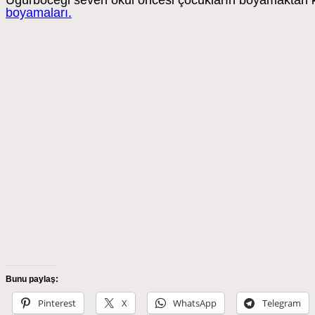
Uğurböceği seven okul öncesi çocukların boyamaktan k
boyamaları.
Bunu paylaş:
Pinterest
X
WhatsApp
Telegram