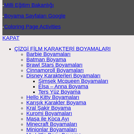
-
Milli Eğitim Bakanlığı
-
Boyama Sayfaları Google
-
Coloring Page Activities
KAPAT
ÇİZGİ FİLM KARAKTERİ BOYAMALARI
Barbie Boyamaları
Batman Boyama
Brawl Stars Boyamaları
Cinnamoroll Boyamaları
Disney Karakterleri Boyamaları
Şimşek Mcqueen Boyamaları
Elsa – Anna Boyama
Ters Yüz Boyama
Hello Kitty Boyamaları
Karışık Karakter Boyama
Kral Şakir Boyama
Kuromi Boyamaları
Maşa ile Koca Ayı
Minecraft Boyamaları
Minionlar Boyamaları