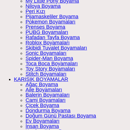
My Little Pony Boyama
Niloya Boyama
Peri Kızı
Pijamaskeliler Boyama
Pokemon Boyamaları
Prenses Boyama
PUBG Boyamaları
Rafadan Tayfa Boyama
Roblox Boyamaları
Skibidi Tuvalet Boyamaları
Sonic Boyamaları
Spider-Man Boyama
Toca Boca Boyamaları
Toy Story Boyamaları
Stitch Boyamaları
KARIŞIK BOYAMALAR
Ağaç Boyama
Aile Boyamaları
Balerin Boyamaları
Cami Boyamaları
Çiçek Boyama
Dondurma Boyama
Doğum Günü Pastası Boyama
Ev Boyamaları
İnsan Boyama