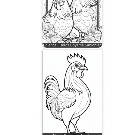
Eğlenceli Horoz Boyama Şablonları