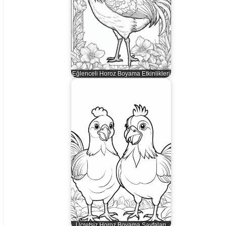
Eğlenceli Horoz Boyama Etkinlikleri
Ücretsiz Horoz Boyama Sayfaları