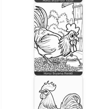
Horoz Boyaması Yazdır
Horoz Boyama Renkli