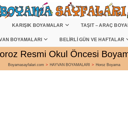
KARIŞIK BOYAMALAR
TAŞIT – ARAÇ BOY
VAN BOYAMALARI
BELİRLİ GÜN VE HAFTALAR
oroz Resmi Okul Öncesi Boya
Boyamasayfalari.com
>
HAYVAN BOYAMALARI
>
Horoz Boyama