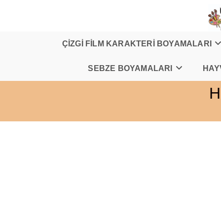
Skip
to
content
ÇİZGİ FİLM KARAKTERİ BOYAMALARI
SEBZE BOYAMALARI
HAY
H