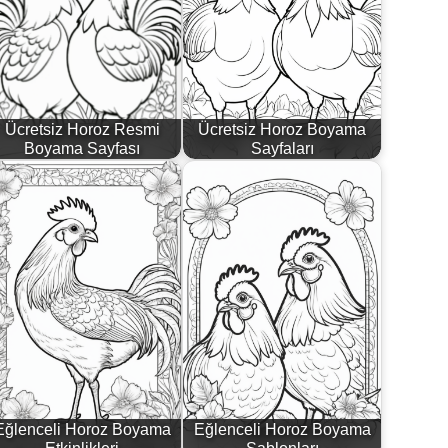
Ücretsiz Horoz Resmi
Ücretsiz Horoz Boyama
Boyama Sayfası
Sayfaları
Eğlenceli Horoz Boyama
Eğlenceli Horoz Boyama
Etkinlikleri
Şablonları