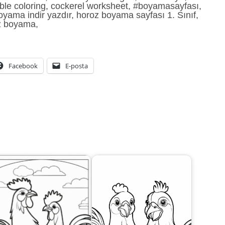
table coloring, cockerel worksheet, #boyamasayfası,
oyama indir yazdır, horoz boyama sayfası 1. Sınıf,
oz boyama,
Facebook
E-posta