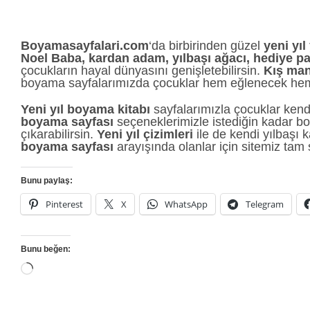
Boyamasayfalari.com
‘da birbirinden güzel
yeni yı
Noel Baba, kardan adam, yılbaşı ağacı, hediye pa
çocukların hayal dünyasını genişletebilirsin.
Kış manz
boyama sayfalarımızda çocuklar hem eğlenecek hem de
Yeni yıl boyama kitabı
sayfalarımızla çocuklar kendi 
boyama sayfası
seçeneklerimizle istediğin kadar bo
çıkarabilirsin.
Yeni yıl çizimleri
ile de kendi yılbaşı ka
boyama sayfası
arayışında olanlar için sitemiz tam 
Bunu paylaş:
Pinterest
X
WhatsApp
Telegram
Bunu beğen:
Yükleniyor...