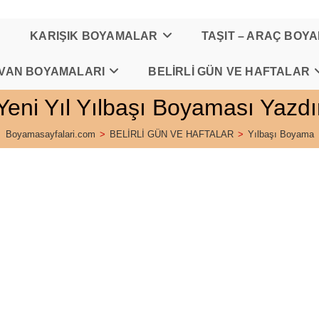
KARIŞIK BOYAMALAR
TAŞIT – ARAÇ BOY
VAN BOYAMALARI
BELİRLİ GÜN VE HAFTALAR
Yeni Yıl Yılbaşı Boyaması Yazdı
Boyamasayfalari.com
>
BELİRLİ GÜN VE HAFTALAR
>
Yılbaşı Boyama