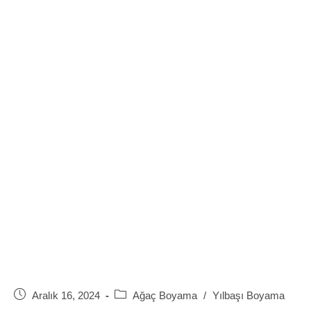
Post
Post
Aralık 16, 2024
Ağaç Boyama
/
Yılbaşı Boyama
published:
category: