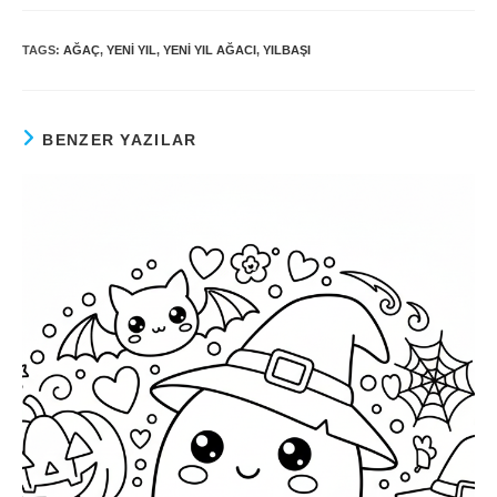
TAGS:
AĞAÇ
,
YENI YIL
,
YENI YIL AĞACI
,
YILBAŞI
BENZER YAZILAR