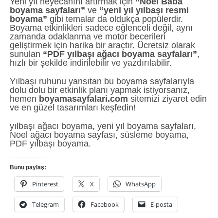
Yeni yıl heyecanını artırmak için
“Noel Baba
boyama sayfaları”
ve
“yeni yıl yılbaşı resmi
boyama”
gibi temalar da oldukça popülerdir.
Boyama etkinlikleri sadece eğlenceli değil, aynı
zamanda odaklanma ve motor becerileri
geliştirmek için harika bir araçtır. Ücretsiz olarak
sunulan
“PDF yılbaşı ağacı boyama sayfaları”
,
hızlı bir şekilde indirilebilir ve yazdırılabilir.
Yılbaşı ruhunu yansıtan bu boyama sayfalarıyla
dolu dolu bir etkinlik planı yapmak istiyorsanız,
hemen
boyamasayfalari.com
sitemizi ziyaret edin
ve en güzel tasarımları keşfedin!
yılbaşı ağacı boyama, yeni yıl boyama sayfaları,
Noel ağacı boyama sayfası, süsleme boyama,
PDF yılbaşı boyama.
Bunu paylaş:
Pinterest
X
WhatsApp
Telegram
Facebook
E-posta