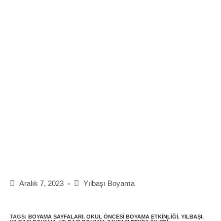
Post
Post
Aralık 7, 2023
Yılbaşı Boyama
published:
category:
TAGS:
BOYAMA SAYFALARI
,
OKUL ÖNCESI BOYAMA ETKINLIĞI
,
YILBAŞI
,