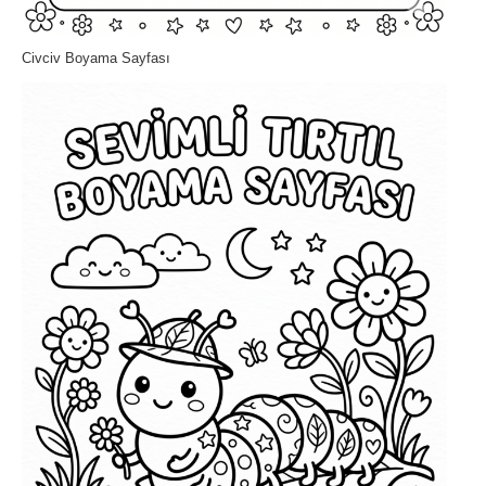
Civciv Boyama Sayfası