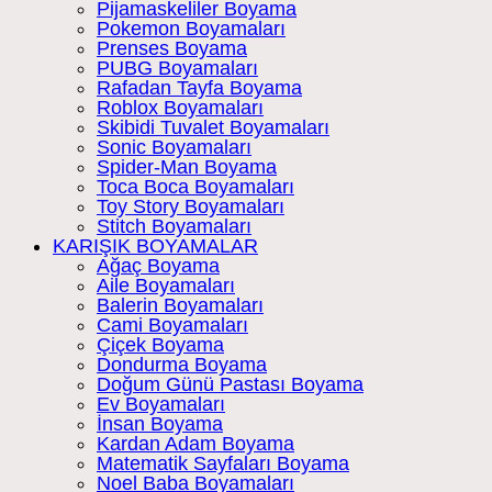
Pijamaskeliler Boyama
Pokemon Boyamaları
Prenses Boyama
PUBG Boyamaları
Rafadan Tayfa Boyama
Roblox Boyamaları
Skibidi Tuvalet Boyamaları
Sonic Boyamaları
Spider-Man Boyama
Toca Boca Boyamaları
Toy Story Boyamaları
Stitch Boyamaları
KARIŞIK BOYAMALAR
Ağaç Boyama
Aile Boyamaları
Balerin Boyamaları
Cami Boyamaları
Çiçek Boyama
Dondurma Boyama
Doğum Günü Pastası Boyama
Ev Boyamaları
İnsan Boyama
Kardan Adam Boyama
Matematik Sayfaları Boyama
Noel Baba Boyamaları