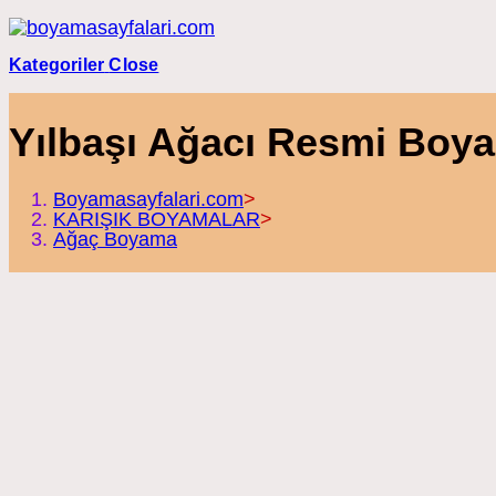
Skip
to
content
Kategoriler
Close
Yılbaşı Ağacı Resmi Boy
Boyamasayfalari.com
>
KARIŞIK BOYAMALAR
>
Ağaç Boyama