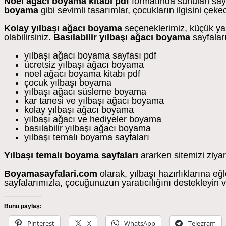
Noel ağacı boyama kitabı pdf
formatında sunulan sayf
boyama
gibi sevimli tasarımlar, çocukların ilgisini çek
Kolay yılbaşı ağacı boyama
seçeneklerimiz, küçük yaş
olabilirsiniz.
Basılabilir yılbaşı ağacı boyama
sayfaları
yılbaşı ağacı boyama sayfası pdf
ücretsiz yılbaşı ağacı boyama
noel ağacı boyama kitabı pdf
çocuk yılbaşı boyama
yılbaşı ağacı süsleme boyama
kar tanesi ve yılbaşı ağacı boyama
kolay yılbaşı ağacı boyama
yılbaşı ağacı ve hediyeler boyama
basılabilir yılbaşı ağacı boyama
yılbaşı temalı boyama sayfaları
Yılbaşı temalı boyama sayfaları
ararken sitemizi ziya
Boyamasayfalari.com
olarak, yılbaşı hazırlıklarına eğ
sayfalarımızla, çocuğunuzun yaratıcılığını destekleyin ve
Bunu paylaş:
Pinterest
X
WhatsApp
Telegram