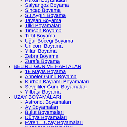
Rakun Boyamaları
Salyangoz Boyama
Sincap Boyama
Su Aygırı Boyama
Tavşan Boyama
Tilki Boyamaları
Timsah Boyama
Tırtıl Boyama
Uğur Böceği Boyama
Unicorn Boyama
Yılan Boyama
Zebra Boyama
Zürafa Boyama
BELİRLİ GÜN VE HAFTALAR
19 Mayıs Boyama
Anneler Günü Boyama
Kurban Bayramı Boyamaları
Sevgililer Günü Boyamaları
Yılbaşı Boyama
UZAY BOYAMALARI
Astronot Boyamaları
Ay Boyamaları
Bulut Boyamaları
Dünya Boyamaları
Evren – Uzay Boyamaları