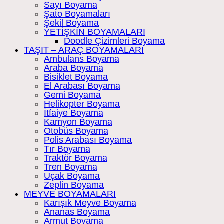
Sayı Boyama
Şato Boyamaları
Şekil Boyama
YETİŞKİN BOYAMALARI
Doodle Çizimleri Boyama
TAŞIT – ARAÇ BOYAMALARI
Ambulans Boyama
Araba Boyama
Bisiklet Boyama
El Arabası Boyama
Gemi Boyama
Helikopter Boyama
İtfaiye Boyama
Kamyon Boyama
Otobüs Boyama
Polis Arabası Boyama
Tır Boyama
Traktör Boyama
Tren Boyama
Uçak Boyama
Zeplin Boyama
MEYVE BOYAMALARI
Karışık Meyve Boyama
Ananas Boyama
Armut Boyama