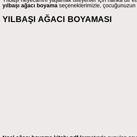
Yılbaşı heyecanını yaşamak isteyenler için harika bir etk
yılbaşı ağacı boyama
seçeneklerimizle, çocuğunuzun ha
YILBAŞI AĞACI BOYAMASI