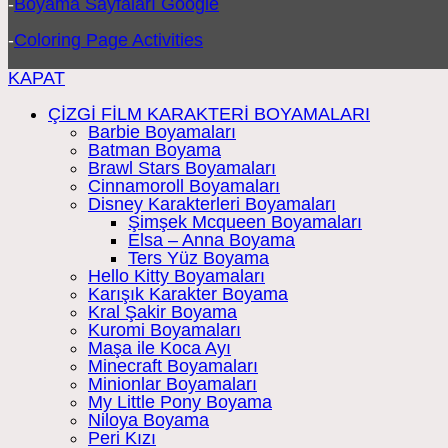
-
Boyama Sayfaları Google
-
Coloring Page Activities
KAPAT
ÇİZGİ FİLM KARAKTERİ BOYAMALARI
Barbie Boyamaları
Batman Boyama
Brawl Stars Boyamaları
Cinnamoroll Boyamaları
Disney Karakterleri Boyamaları
Şimşek Mcqueen Boyamaları
Elsa – Anna Boyama
Ters Yüz Boyama
Hello Kitty Boyamaları
Karışık Karakter Boyama
Kral Şakir Boyama
Kuromi Boyamaları
Maşa ile Koca Ayı
Minecraft Boyamaları
Minionlar Boyamaları
My Little Pony Boyama
Niloya Boyama
Peri Kızı