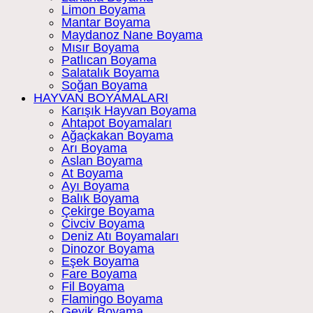
Limon Boyama
Mantar Boyama
Maydanoz Nane Boyama
Mısır Boyama
Patlıcan Boyama
Salatalık Boyama
Soğan Boyama
HAYVAN BOYAMALARI
Karışık Hayvan Boyama
Ahtapot Boyamaları
Ağaçkakan Boyama
Arı Boyama
Aslan Boyama
At Boyama
Ayı Boyama
Balık Boyama
Çekirge Boyama
Civciv Boyama
Deniz Atı Boyamaları
Dinozor Boyama
Eşek Boyama
Fare Boyama
Fil Boyama
Flamingo Boyama
Geyik Boyama