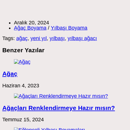
Post
Aralık 20, 2024
published:
Post
Ağaç Boyama
/
Yılbaşı Boyama
category:
Tags:
ağaç
,
yeni yıl
,
yılbaşı
,
yılbaşı ağacı
Benzer Yazılar
Ağaç
Haziran 4, 2023
Ağaçları Renklendirmeye Hazır mısın?
Temmuz 15, 2024