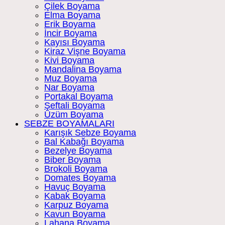
Çilek Boyama
Elma Boyama
Erik Boyama
İncir Boyama
Kayısı Boyama
Kiraz Vişne Boyama
Kivi Boyama
Mandalina Boyama
Muz Boyama
Nar Boyama
Portakal Boyama
Şeftali Boyama
Üzüm Boyama
SEBZE BOYAMALARI
Karışık Sebze Boyama
Bal Kabağı Boyama
Bezelye Boyama
Biber Boyama
Brokoli Boyama
Domates Boyama
Havuç Boyama
Kabak Boyama
Karpuz Boyama
Kavun Boyama
Lahana Boyama